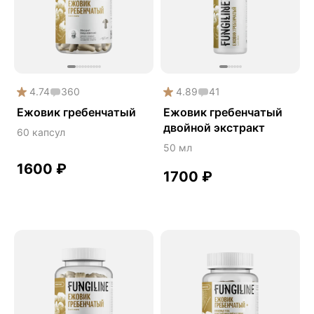
Phyto
Premium
Solution
Акция
4.74
360
4.89
41
Антипаразит
Ежовик гребенчатый
Ежовик гребенчатый
двойной экстракт
Антистресс
60 капсул
50 мл
Артишок
1600
₽
Бакопа Монье
1700
₽
Безмухоморный микродозинг
Гинкго билоба
Гормональный баланс
Готу кола
Деменция
Детокс