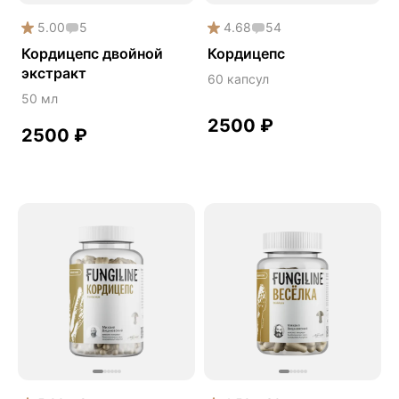
Онколинейка
5.00
5
4.68
54
Онкопротектор
Кордицепс двойной
Кордицепс
экстракт
Орех чёрный
60 капсул
50 мл
Острое зрение
2500
₽
2500
₽
Память
Поддержка иммунитета
Помощь при аллергии
Природный антибиотик
Пробиотики Психобиом
Продуктивность
Противовирусное
Противовоспалительное
Расторопша
СДВГ