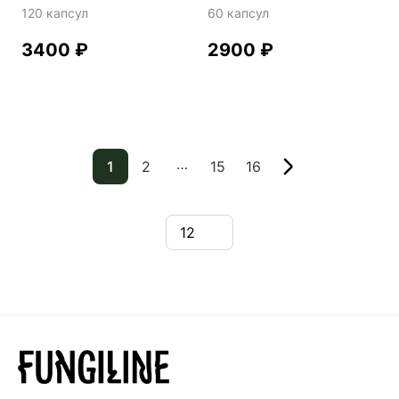
120 капсул
60 капсул
3400
₽
2900
₽
…
1
2
15
16