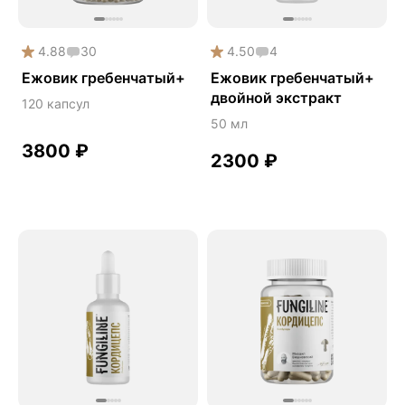
Здоровье почек
Йохимбе
4.88
30
4.50
4
Ежовик гребенчатый+
Ежовик гребенчатый+
Каштан конский
двойной экстракт
120 капсул
Китайский кордицепс
50 мл
Кордицепс
3800
₽
2300
₽
Косметика
Косметика Myco
Крепкие кости
Либидо
Лимонник китайский
Майтаке
Мужское здоровье
Наборы
Натуральный антибиотик