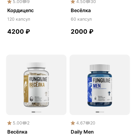
5.00
9
4.50
30
Сердце и сосуды
Кордицепс
Весёлка
Снижение веса
120 капсул
60 капсул
Снижение давления
4200
₽
2000
₽
Снижение сахара
Снижение холестерина
Спокойствие и сон
Спортивное питание
Улучшение настроения
Чага
Чистая кожа
Шлемник байкальский
Энергия и выносливость
5.00
2
4.67
20
Весёлка
Daily Men