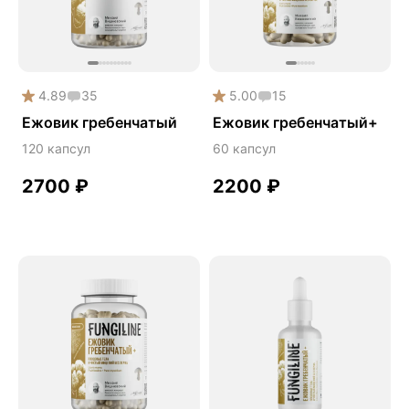
Дикий ямс
Для волос
Для кожи
4.89
35
5.00
15
Ежовик гребенчатый
Ежовик гребенчатый
Ежовик гребенчатый+
Желчегонное
120 капсул
60 капсул
Женское здоровье
2700
₽
2200
₽
Зависимости
Защита печени
Зверобой
Здоровая микробиота
Здоровое пищеварение
Здоровые суставы
Здоровый микробиом
Здоровье легких