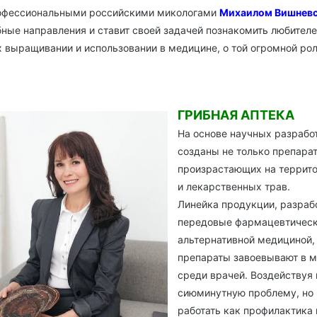
рофессиональными российскими микологами
Михаилом Вишнев
ные направления и ставит своей задачей познакомить любителе
 выращивании и использовании в медицине, о той огромной рол
ГРИБНАЯ АПТЕКА
На основе научных разрабо
созданы не только препара
произрастающих на террито
и лекарственных трав.
Линейка продукции, разрабо
передовые фармацевтически
альтернативной медициной,
препараты завоевывают в ми
среди врачей. Воздействуя 
сиюминутную проблему, но 
работать как профилактика