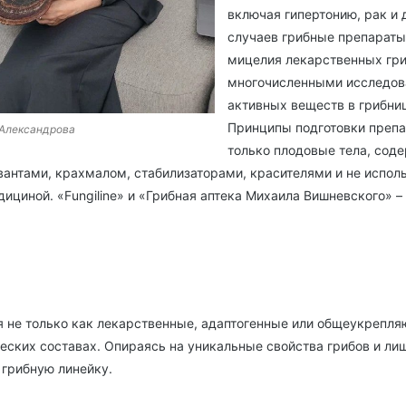
включая гипертонию, рак и
случаев грибные препараты
мицелия лекарственных гриб
многочисленными исследова
активных веществ в грибни
Принципы подготовки препар
 Александрова
только плодовые тела, сод
вантами, крахмалом, стабилизаторами, красителями и не испол
дициной. «Fungiline» и «Грибная аптека Михаила Вишневского» –
не только как лекарственные, адаптогенные или общеукрепляю
еских составах. Опираясь на уникальные свойства грибов и ли
грибную линейку.