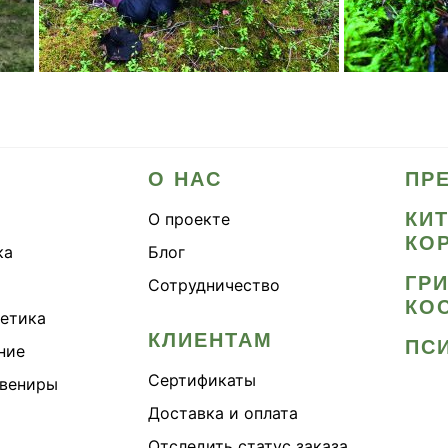
О НАС
ПР
КИ
О проекте
КО
ка
Блог
ГР
Сотрудничество
КО
метика
КЛИЕНТАМ
ПС
ние
Сертификаты
увениры
Доставка и оплата
Отследить статус заказа