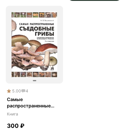
5.00
4
Самые
распространенные
съедобные грибы:
Книга
справочник-
определитель
300
₽