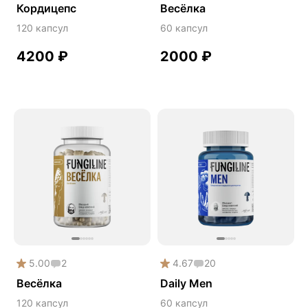
Кордицепс
Весёлка
Сердце и сосуды
120 капсул
60 капсул
Снижение веса
4200
₽
2000
₽
Снижение давления
Снижение сахара
Снижение холестерина
Спокойствие и сон
Спортивное питание
Улучшение настроения
Чага
Чистая кожа
Шлемник байкальский
Энергия и выносливость
5.00
2
4.67
20
Весёлка
Daily Men
120 капсул
60 капсул