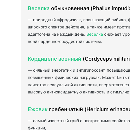
Веселка
обыкновенная (Phallus impudi
— природный афродизиак, повышающий либидо, фе
широкого спектра действия, а также имеет проти
адаптогена на каждый день.
Веселка
снижает уров
всей сердечно-сосудистой системы.
Кордицепс военный
(Cordyceps militari
— сильный энергетик и антигипоксант, повышающи
повышенных физических нагрузках. Может быть по
качество сексуальной активности, сперматогене
высокую антиоксидантную активность и стимулиру
Ежовик
гребенчатый (Hericium erinace
— самый известный гриб с ноотропными свойства
функции,