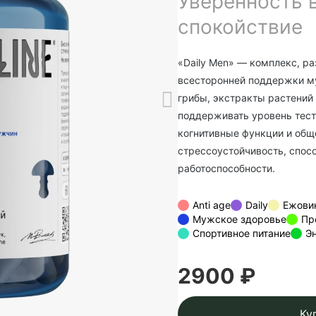
Уверенность в
спокойствие
«Daily Men» — комплекс, р
всесторонней поддержки му
грибы, экстракты растений
поддерживать уровень тест
когнитивные функции и общ
стрессоустойчивость, спос
работоспособности.
Anti age
Daily
Ежови
Мужское здоровье
Пр
Спортивное питание
Э
2900 ₽
Ку