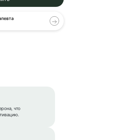
апевта
рона, что
отивацию.