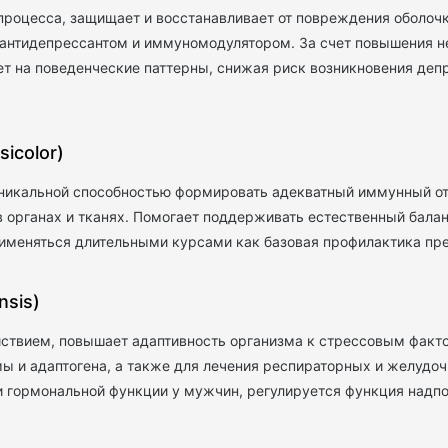
процесса, защищает и восстанавливает от повреждения оболочк
 антидепрессантом и иммуномодулятором. За счет повышения 
т на поведенческие паттерны, снижая риск возникновения деп
icolor)
 уникальной способностью формировать адекватный иммунный о
в органах и тканях. Помогает поддерживать естественный бала
именяться длительными курсами как базовая профилактика пр
nsis)
твием, повышает адаптивность организма к стрессовым факто
мы и адаптогена, а также для лечения респираторных и желудо
 гормональной функции у мужчин, регулируется функция надпо