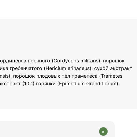
дицепса военного (Cordyceps militaris), порошок
а гребенчатого (Hericium erinaceus), сухой экстракт
ensis), порошок плодовых тел траметеса (Trametes
кстракт (10:1) горянки (Epimedium Grandiflorum).
+