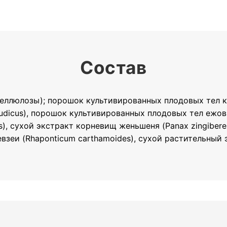
Состав
еллюлозы); порошок культивированных плодовых тел кор
udicus), порошок культивированных плодовых тел ежовик
s), сухой экстракт корневищ женьшеня (Panax zingiber
левзеи (Rhaponticum carthamoides), сухой растительный э