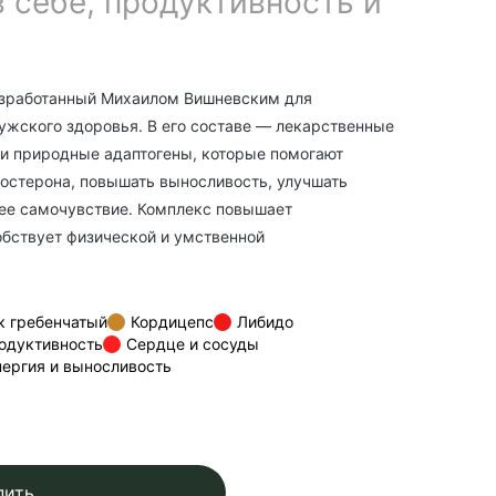
 себе, продуктивность и
азработанный Михаилом Вишневским для
жского здоровья. В его составе — лекарственные
 и природные адаптогены, которые помогают
остерона, повышать выносливость, улучшать
ее самочувствие. Комплекс повышает
обствует физической и умственной
к гребенчатый
Кордицепс
Либидо
одуктивность
Сердце и сосуды
нергия и выносливость
пить