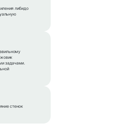
силения либидо
суальную
равильному
Ежовик
ми задачами.
льной
яние стенок