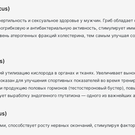
cus)
ртильность и сексуальное здоровье у мужчин. Гриб обладает 
вогрибковую и антибактериальную активность, стимулирует имм
ень атерогенных фракций холестерина, тем самым улучшая со
s)
й утилизацию кислорода в органах и тканях. Увеличивает вынос
казан для улучшения спортивных показателей во время трениро
з и продукцию половых гормонов (тестостероновый бустер), по
ет выработку эндогенного глутатиона — одного из важнейших а
us)
ми, способствует росту нервных окончаний, стимулируя фактор