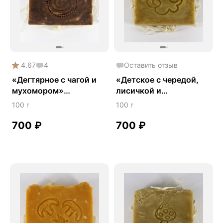
4.67
4
Оставить отзыв
«Дегтярное с чагой и
«Детское с чередой,
мухомором»
лисичкой и
натуральное мыло
дрожалкой»
100 г
100 г
ручной работы
натуральное мыло
ручной работы
700
₽
700
₽