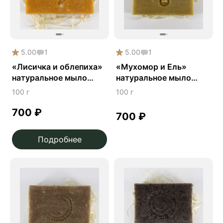
5.00
1
5.00
1
«Лисичка и облепиха»
«Мухомор и Ель»
натуральное мыло
натуральное мыло
ручной работы
ручной работы
100 г
100 г
700
₽
700
₽
Подробнее