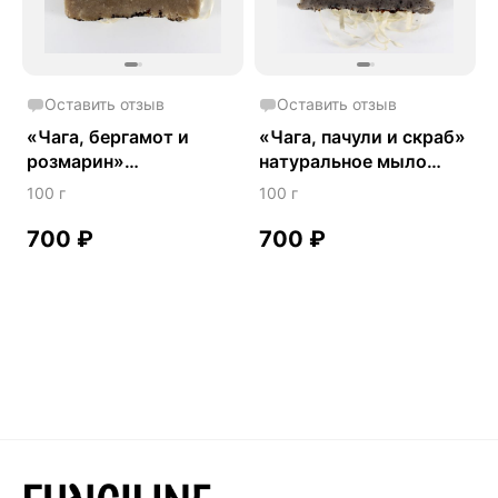
Оставить отзыв
Оставить отзыв
«Чага, бергамот и
«Чага, пачули и скраб»
розмарин»
натуральное мыло
натуральное мыло
ручной работы
100 г
100 г
ручной работы
700
₽
700
₽