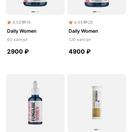
Сердце и сосуды
Снижение веса
4.50
16
4.65
28
Снижение давления
Daily Women
Daily Women
Снижение сахара
60 капсул
120 капсул
Снижение холестерина
2900
₽
4900
₽
Спокойствие и сон
Спортивное питание
Улучшение настроения
Чага
Чистая кожа
Шлемник байкальский
Энергия и выносливость