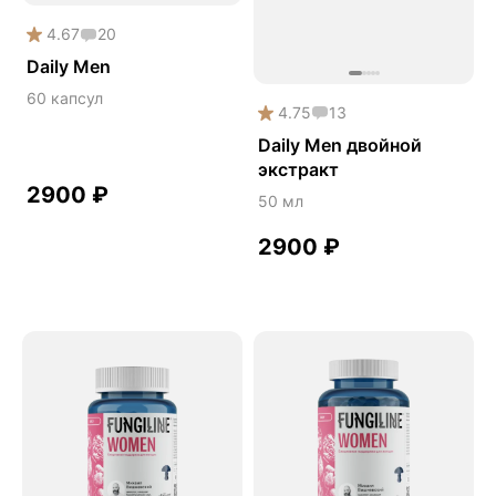
Онколинейка
4.67
20
Онкопротектор
Daily Men
Орех чёрный
60 капсул
4.75
13
Острое зрение
Daily Men двойной
Память
экстракт
2900
₽
50 мл
Поддержка иммунитета
Помощь при аллергии
2900
₽
Природный антибиотик
Пробиотики Психобиом
Продуктивность
Противовирусное
Противовоспалительное
Расторопша
СДВГ