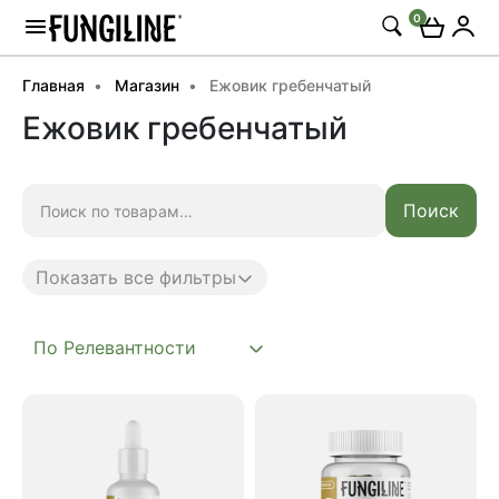
0
Главная
Магазин
Ежовик гребенчатый
Ежовик гребенчатый
Искать:
Поиск
Показать все фильтры
Anti age
Complex
Daily
Mushroom