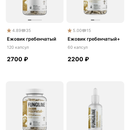
Дикий ямс
Для волос
Для кожи
4.89
35
5.00
15
Ежовик гребенчатый
Ежовик гребенчатый
Ежовик гребенчатый+
Желчегонное
120 капсул
60 капсул
Женское здоровье
2700
₽
2200
₽
Зависимости
Защита печени
Зверобой
Здоровая микробиота
Здоровое пищеварение
Здоровые суставы
Здоровый микробиом
Здоровье легких