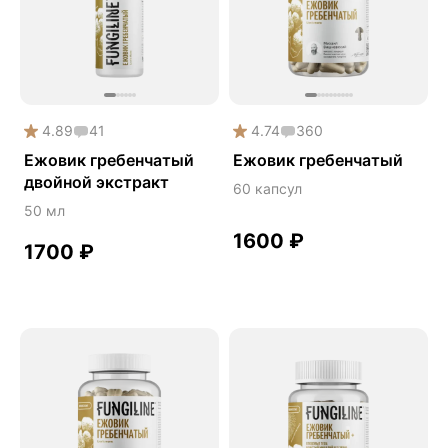
Phyto
Premium
Solution
Акция
4.89
41
4.74
360
Антипаразит
Ежовик гребенчатый
Ежовик гребенчатый
двойной экстракт
Антистресс
60 капсул
50 мл
Артишок
1600
₽
Бакопа Монье
1700
₽
Безмухоморный микродозинг
Гинкго билоба
Гормональный баланс
Готу кола
Деменция
Детокс