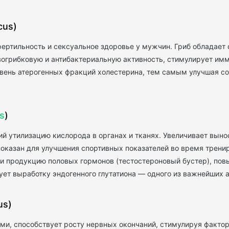
cus)
ртильность и сексуальное здоровье у мужчин. Гриб обладает 
вогрибковую и антибактериальную активность, стимулирует имм
ень атерогенных фракций холестерина, тем самым улучшая со
is
)
й утилизацию кислорода в органах и тканях. Увеличивает вынос
казан для улучшения спортивных показателей во время трениро
з и продукцию половых гормонов (тестостероновый бустер), п
ет выработку эндогенного глутатиона — одного из важнейших а
us)
ми, способствует росту нервных окончаний, стимулируя фактор