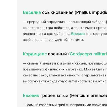
Веселка
обыкновенная (Phallus impudi
— природный афродизиак, повышающий либидо, фе
широкого спектра действия, а также имеет проти
адаптогена на каждый день.
Веселка
снижает уров
всей сердечно-сосудистой системы.
Кордицепс
военный (
Cordyceps militar
— сильный энергетик и антигипоксант, повышающи
повышенных физических нагрузках. Может быть по
качество сексуальной активности, сперматогене
высокую антиоксидантную активность и стимулиру
Ежовик
гребенчатый (Hericium erinace
— самый известный гриб с ноотропными свойства