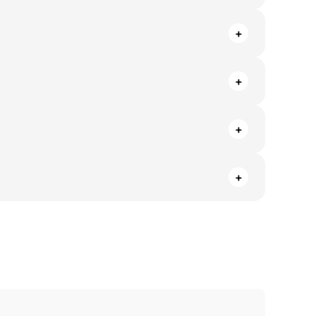
+
+
+
+