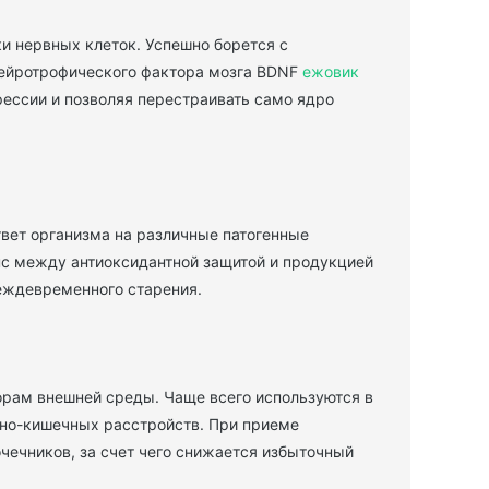
и нервных клеток. Успешно борется с
нейротрофического фактора мозга BDNF
ежовик
рессии и позволяя перестраивать само ядро
твет организма на различные патогенные
нс между антиоксидантной защитой и продукцией
еждевременного старения.
рам внешней среды. Чаще всего используются в
чно-кишечных расстройств. При приеме
чечников, за счет чего снижается избыточный