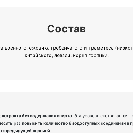
Состав
са военного, ежовика гребенчатого и траметеса (низко
китайского, левзеи, корня горянки.
экстракта без содержания спирта
. Эта усовершенствованная т
десять раз
повысить количество биодоступных соединений в пр
 с предыдущей версией
.