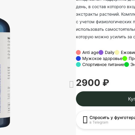
день, в состав которого вх
экстракты растений. Компл
с учетом физиологических 
использовать самостоятель
которую можно усилить за с
Anti age
Daily
Ежови
Мужское здоровье
Пр
Спортивное питание
Э
2900 ₽
Ку
Спросить у фунготер
в Telegram