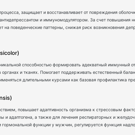
процесса, защищает и восстанавливает от повреждения оболочк
 антидепрессантом и иммуномодулятором. За счет повышения 
т на поведенческие паттерны, снижая риск возникновения деп
icolor)
 уникальной способностью формировать адекватный иммунный о
в органах и тканях. Помогает поддерживать естественный бала
именяться длительными курсами как базовая профилактика пр
nsis)
твием, повышает адаптивность организма к стрессовым факто
мы и адаптогена, а также для лечения респираторных и желудо
 гормональной функции у мужчин, регулируется функция надпо