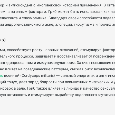
 и антиоксидант с многовековой историей применения. В Кита
сем патогенным факторам. Гриб может быть использован как н
елаксанта и спазмолитика. Благодаря своей способности подав
ии андрогенозависимого акне, алопеции, гирсутизма и прочих 
us)
ми, способствует росту нервных окончаний, стимулируя фактор
тельного процесса, защищает и восстанавливает от повреждени
 антидепрессантом и иммуномодулятором. За счет повышения н
о влияет на поведенческие паттерны, снижая риск возникнове
пс
военный (Cordyceps militaris) — сильный энергетик и антиги
бщий тонус, дает заряд бодрости при повышенных физических и
ровок в зале. Гриб также влияет на либидо и качество сексуаль
ую активность и стимулирует выработку эндогенного глутатион