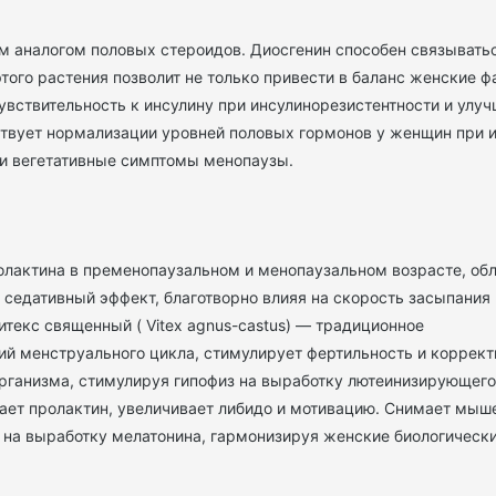
 аналогом половых стероидов. Диосгенин способен связыватьс
этого растения позволит не только привести в баланс женские 
увствительность к инсулину при инсулинорезистентности и улуч
ствует нормализации уровней половых гормонов у женщин при 
 и вегетативные симптомы менопаузы.
пролактина в пременопаузальном и менопаузальном возрасте, о
 седативный эффект, благотворно влияя на скорость засыпания
итекс священный ( Vitex agnus-castus) — традиционное
й менструального цикла, стимулирует фертильность и коррект
организма, стимулируя гипофиз на выработку лютеинизирующего
ает пролактин, увеличивает либидо и мотивацию. Снимает мыш
т на выработку мелатонина, гармонизируя женские биологическ