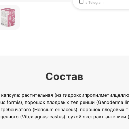
в Telegram
Состав
; капсула: растительная (из гидроксипропилметилцелл
uciformis), порошок плодовых тел рейши (Ganoderma lin
 гребенчатого (Hericium erinaceus), порошок плодовых те
енного (Vitex agnus-castus), сухой экстракт ангелики (A