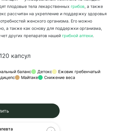
ходят плодовые тела лекарственных
грибов
, а также
екс рассчитан на укрепление и поддержку здоровья
потребностей женского организма. Его можно
но, а также как основу для поддержки организма,
счет других препаратов нашей
грибной аптеки
.
120 капсул
нальный баланс
Детокс
Ежовик гребенчатый
рдицепс
Майтаке
Снижение веса
пить
апевта