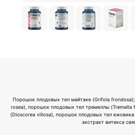
Порошок плодовых тел майтаке (Grifola frondosa)
rosea), порошок плодовых тел тремеллы (Tremella f
(Dioscorea villosa), порошок плодовых тел ежовика
экстракт витекса свящ