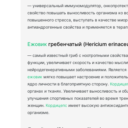
— универсальный иммуномодулятор, онкопротектор
свойство повышать выносливость организма ко в
повышенного стресса, выступать в качестве миор
антиандрогенные свойства и применяется в терап
Ежовик
гребенчатый (Hericium erinace
— самый известный гриб с ноотропными свойства
функции, увеличивает скорость и качество мысли
нейродегенеративными заболеваниями. Является
ежовик
мягко повышает настроение и положительн
ядро личности в благоприятную сторону.
Кордице
органах и тканях. Увеличивает выносливость и о
улучшения спортивных показателей во время трени
женщин.
Кордицепс
имеет высокую антиоксидантн
организме.