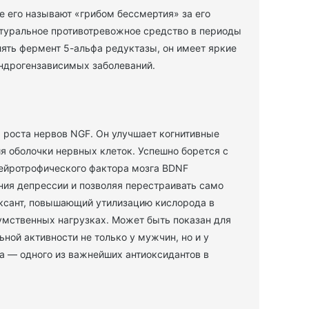
е его называют «грибом бессмертия» за его
атуральное противотревожное средство в периоды
лять фермент 5-альфа редуктазы, он имеет яркие
андрогензависимых заболеваний.
 роста нервов NGF. Он улучшает когнитивные
я оболочки нервных клеток. Успешно борется с
ейротрофического фактора мозга BDNF
ния депрессии и позволяя перестраивать само
поксант, повышающий утилизацию кислорода в
 умственных нагрузках. Может быть показан для
ной активности не только у мужчин, но и у
а — одного из важнейших антиоксидантов в