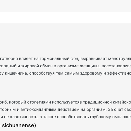
аготворно влияет на гормональный фон, выравнивает менструал
леводный и жировой обмен в организме женщины, восстанавлива
ру кишечника, способствуя тем самым здоровому и эффективн
риб, который столетиями используетсяв традиционной китайс
торным и антиоксидантным действием на организм. За счет с
и ее эластичность, а также способствовать глубокому омоложе
 sichuanense)