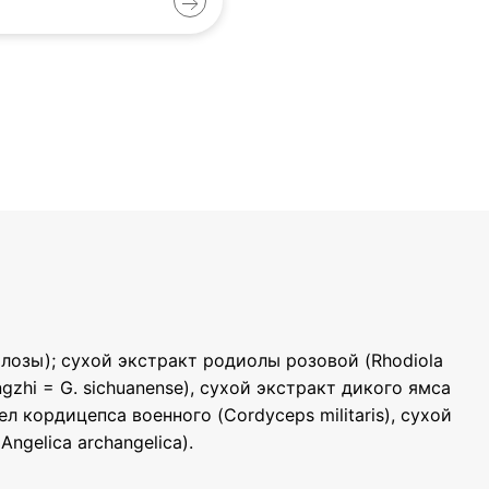
юлозы); сухой экстракт родиолы розовой (Rhodiola
gzhi = G. sichuanense), сухой экстракт дикого ямса
л кордицепса военного (Cordyceps militaris), сухой
ngelica archangelica).