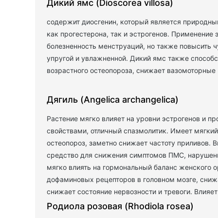
Дикий ямс (Dioscorea villosa)
содержит диосгенин, который является природным
как прогестерона, так и эстрогенов. Применение 
болезненность менструаций, но также повысить ч
упругой и увлажненной. Дикий ямс также способ
возрастного остеопороза, снижает вазомоторные
Дягиль (Angelica archangelica)
Растение мягко влияет на уровни эстрогенов и 
свойствами, отличный спазмолитик. Имеет мягкий
остеопороз, заметно снижает частоту приливов. В
средство для снижения симптомов ПМС, нарушени
мягко влиять на гормональный баланс женского 
дофаминовых рецепторов в головном мозге, сниж
снижает состояние нервозности и тревоги. Влияе
Родиола розовая (Rhodiola rosea)