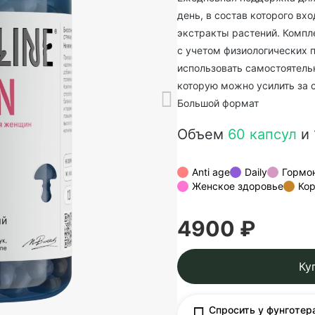
день, в состав которого в
экстракты растений. Компл
с учетом физиологических 
использовать самостоятель
которую можно усилить за 
Большой формат
Объем
60 капсул
и 
Anti age
Daily
Гормо
Женское здоровье
Ко
4900 ₽
Ку
Спросить у фунготер