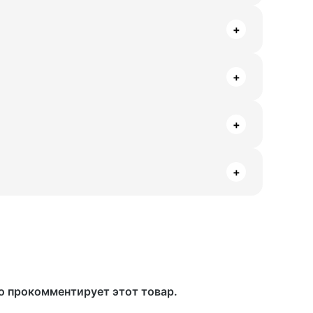
+
+
+
+
то прокомментирует этот товар.