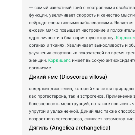
— самый известный гриб с ноотропными свойства
функции, увеличивает скорость и качество мысли
нейродегенеративными заболеваниями. Является
ежовик мягко повышает настроение и положительн
ядро личности в благоприятную сторону.
Кордице
органах и тканях. Увеличивает выносливость и о
улучшения спортивных показателей во время трени
женщин.
Кордицепс
имеет высокую антиоксидантн
организме.
Дикий ямс (Dioscorea villosa)
содержит диосгенин, который является природным
как прогестерона, так и эстрогенов. Применение 
болезненность менструаций, но также повысить ч
упругой и увлажненной. Дикий ямс также способ
возрастного остеопороза, снижает вазомоторные
Дягиль (Angelica archangelica)