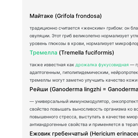
Майтаке (Grifola frondosa)
традиционно считается «женским» грибом: он бл
овуляции. Этот гриб великолепно нормализует уг
уровень глюкозы в крови, нормализует микрофло
Тремелла
(Tremella fuciformis)
также известная как
дрожалка фукусовидная
— г
адаптогенным, гиполипидемическим, нейропротек
тремеллы могут заметно улучшить качество кожи 
Рейши (Ganoderma lingzhi = Ganoderma
— универсальный иммуномодулятор, онкопротектор
свойство повышать выносливость организма ко в
повышенного стресса, выступать в качестве миор
антиандрогенные свойства и применяется в терап
Ежовик гребенчатый (Hericium erinace