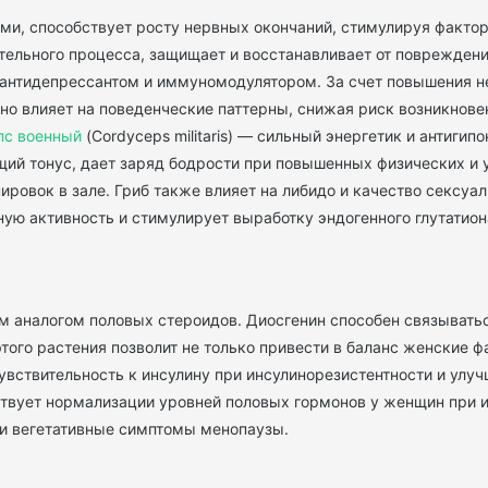
ми, способствует росту нервных окончаний, стимулируя фактор
тельного процесса, защищает и восстанавливает от повреждени
 антидепрессантом и иммуномодулятором. За счет повышения н
о влияет на поведенческие паттерны, снижая риск возникнове
пс военный
(Cordyceps militaris) — сильный энергетик и антиги
бщий тонус, дает заряд бодрости при повышенных физических и
ровок в зале. Гриб также влияет на либидо и качество сексуаль
ую активность и стимулирует выработку эндогенного глутатион
 аналогом половых стероидов. Диосгенин способен связыватьс
этого растения позволит не только привести в баланс женские 
увствительность к инсулину при инсулинорезистентности и улуч
ствует нормализации уровней половых гормонов у женщин при 
 и вегетативные симптомы менопаузы.