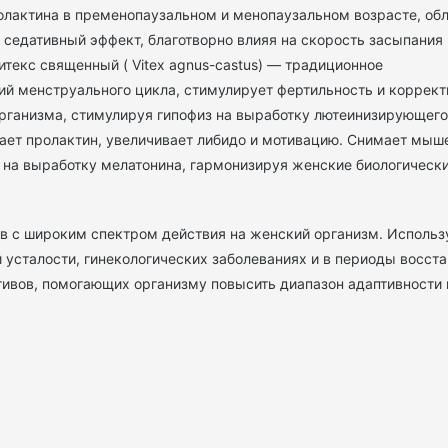
пролактина в пременопаузальном и менопаузальном возрасте, о
 седативный эффект, благотворно влияя на скорость засыпания
итекс священный ( Vitex agnus-castus) — традиционное
й менструального цикла, стимулирует фертильность и коррект
организма, стимулируя гипофиз на выработку лютеинизирующего
ает пролактин, увеличивает либидо и мотивацию. Снимает мыш
т на выработку мелатонина, гармонизируя женские биологическ
в с широким спектром действия на женский организм. Использ
усталости, гинекологических заболеваниях и в периоды восст
ивов, помогающих организму повысить диапазон адаптивности