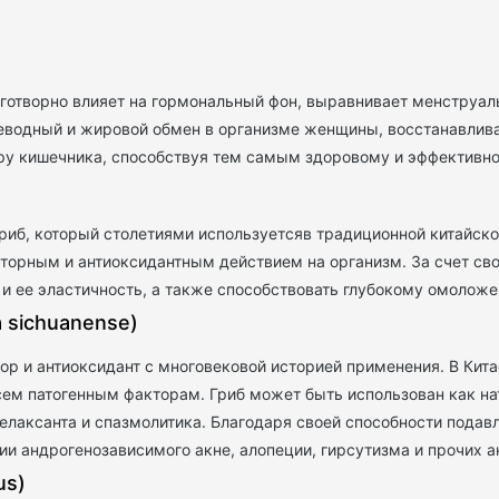
аготворно влияет на гормональный фон, выравнивает менструал
леводный и жировой обмен в организме женщины, восстанавлива
ру кишечника, способствуя тем самым здоровому и эффективн
риб, который столетиями используетсяв традиционной китайс
торным и антиоксидантным действием на организм. За счет с
и ее эластичность, а также способствовать глубокому омоложе
 sichuanense)
 и антиоксидант с многовековой историей применения. В Кита
сем патогенным факторам. Гриб может быть использован как н
елаксанта и спазмолитика. Благодаря своей способности подав
ии андрогенозависимого акне, алопеции, гирсутизма и прочих 
us)