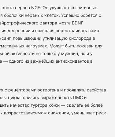
 роста нервов NGF. Он улучшает когнитивные
я оболочки нервных клеток. Успешно борется с
ейротрофического фактора мозга BDNF
ния депрессии и позволяя перестраивать само
поксант, повышающий утилизацию кислорода в
 умственных нагрузках. Может быть показан для
ной активности не только у мужчин, но и у
а — одного из важнейших антиоксидантов в
я с рецепторами эстрогена и проявлять свойства
фазы цикла, снизить выраженность ПМС и
шить качество тургора кожи — сделать ее более
их возрастозависимом снижении, уменьшает риск