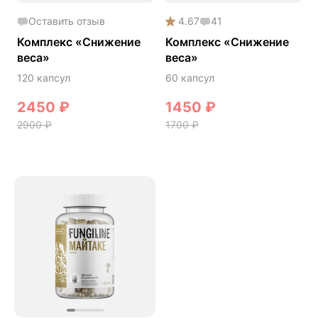
Онколинейка
Оставить отзыв
4.67
41
Онкопротектор
Комплекс «Снижение
Комплекс «Снижение
веса»
веса»
Орех чёрный
120 капсул
60 капсул
Острое зрение
2450
₽
1450
₽
Память
2900
₽
1700
₽
Поддержка иммунитета
Помощь при аллергии
Природный антибиотик
Пробиотики Психобиом
Продуктивность
Противовирусное
Противовоспалительное
Расторопша
СДВГ