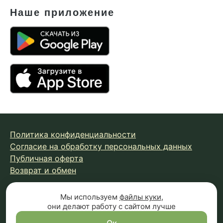
Наше приложение
Политика конфиденциальности
Согласие на обработку персональных данных
Публичная оферта
Возврат и обмен
Мы используем
файлы куки
,
© 2026 Fungiline — зарегистрированная торговая марка.
они делают работу с сайтом лучше
Копирование материалов с сайта запрещено.
Вся информация на сайте носит справочный характер и