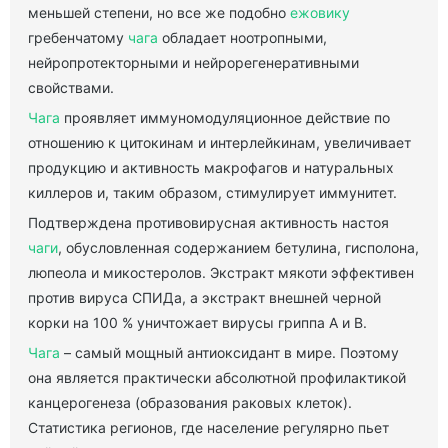
меньшей степени, но все же подобно
ежовику
гребенчатому
чага
обладает ноотропными,
нейропротекторными и нейрорегенеративными
свойствами.
Чага
проявляет иммуномодуляционное действие по
отношению к цитокинам и интерлейкинам, увеличивает
продукцию и активность макрофагов и натуральных
киллеров и, таким образом, стимулирует иммунитет.
Подтверждена противовирусная активность настоя
чаги
, обусловленная содержанием бетулина, гисполона,
люпеола и микостеролов. Экстракт мякоти эффективен
против вируса СПИДа, а экстракт внешней черной
корки на 100 % уничтожает вирусы гриппа А и В.
Чага
– самый мощный антиоксидант в мире. Поэтому
она является практически абсолютной профилактикой
канцерогенеза (образования раковых клеток).
Статистика регионов, где население регулярно пьет