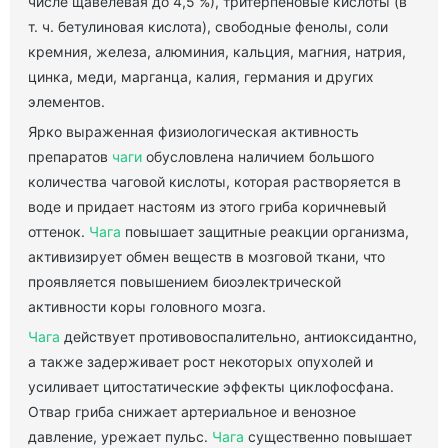
числе щавелевая до 4,5 %), тритерпеновые кислоты (в
т. ч. бетулиновая кислота), свободные фенолы, соли
кремния, железа, алюминия, кальция, магния, натрия,
цинка, меди, марганца, калия, германия и других
элементов.
Ярко выраженная физиологическая активность
препаратов
чаги
обусловлена наличием большого
количества чаговой кислоты, которая растворяется в
воде и придает настоям из этого гриба коричневый
оттенок.
Чага
повышает защитные реакции организма,
активизирует обмен веществ в мозговой ткани, что
проявляется повышением биоэлектрической
активности коры головного мозга.
Чага
действует противовоспалительно, антиоксидантно,
а также задерживает рост некоторых опухолей и
усиливает цитостатические эффекты циклофосфана.
Отвар гриба снижает артериальное и венозное
давление, урежает пульс.
Чага
существенно повышает