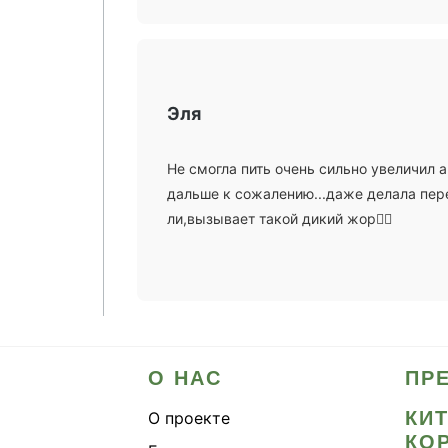
Эля
Не смогла пить очень сильно увеличил ап
дальше к сожалению...даже делала пере
ли,вызывает такой дикий жор🤷‍♀️
О НАС
ПР
КИ
О проекте
КО