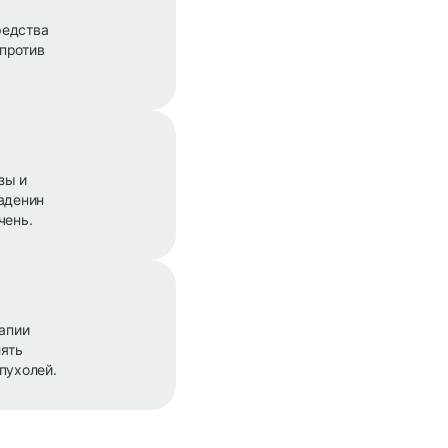
редства
против
зы и
аденин
чень.
рапии
ять
пухолей.