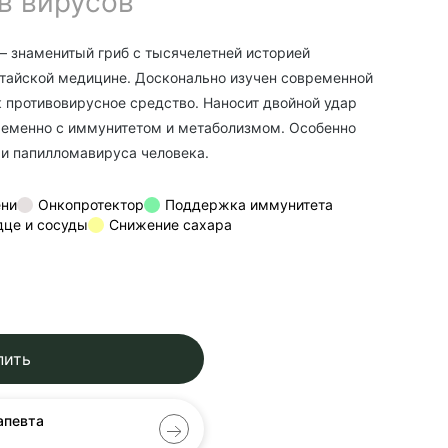
в вирусов
 — знаменитый гриб с тысячелетней историей
итайской медицине. Досконально изучен современной
к противовирусное средство. Наносит двойной удар
ременно с иммунитетом и метаболизмом. Особенно
 и папилломавируса человека.
ени
Онкопротектор
Поддержка иммунитета
це и сосуды
Снижение сахара
пить
апевта