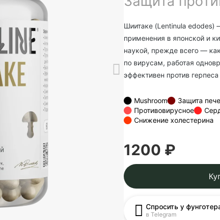
Защита проти
Шиитаке (Lentinula edodes)
применения в японской и к
наукой, прежде всего — ка
по вирусам, работая однов
эффективен против герпеса
Mushroom
Защита печ
Противовирусное
Серд
Снижение холестерина
1200 ₽
Ку
Спросить у фунготер
в Telegram