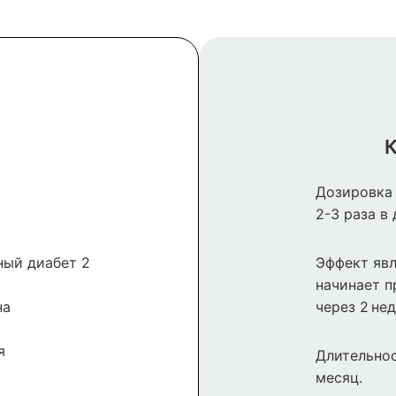
К
Дозировка 
2-3 раза в 
ный диабет 2
Эффект явл
начинает п
на
через 2 нед
я
Длительнос
месяц.