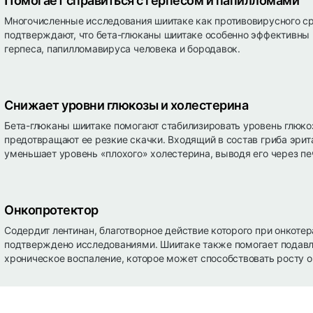
Помогает справиться с герпесом и папилломами
Многочисленные исследования шиитаке как противовирусного с
подтверждают, что бета-глюканы шиитаке особенно эффективны 
герпеса, папилломавируса человека и бородавок.
Снижает уровни глюкозы и холестерина
Бета-глюканы шиитаке помогают стабилизировать уровень глюко
предотвращают ее резкие скачки. Входящий в состав гриба эрит
уменьшает уровень «плохого» холестерина, выводя его через пе
Онкопротектор
Содердит лентинан, благотворное действие которого при онкоте
подтверждено исследованиями. Шиитаке также помогает подавл
хроническое воспаление, которое может способствовать росту о