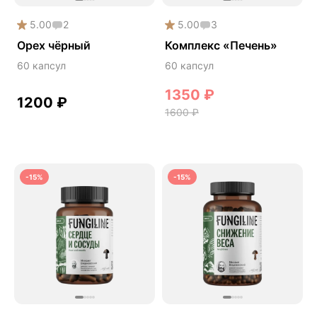
Здоровье почек
5.00
2
5.00
3
Йохимбе
Орех чёрный
Комплекс «Печень»
Каштан конский
60 капсул
60 капсул
Китайский кордицепс
1350
₽
1200
₽
Кордицепс
1600
₽
Косметика
Косметика Myco
Крепкие кости
-15%
-15%
Либидо
Лимонник китайский
Майтаке
Мужское здоровье
Наборы
Натуральный антибиотик