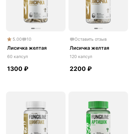
Phyto
Premium
Solution
Акция
5.00
10
Оставить отзыв
Антипаразит
Лисичка желтая
Лисичка желтая
Антистресс
60 капсул
120 капсул
Артишок
1300
₽
2200
₽
Бакопа Монье
Безмухоморный микродозинг
Гинкго билоба
Гормональный баланс
Готу кола
Деменция
Детокс