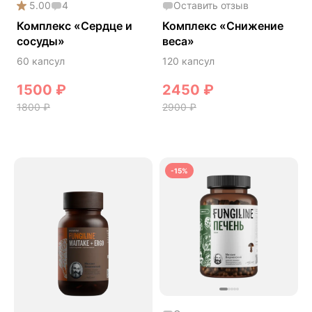
5.00
4
Оставить отзыв
Онколинейка
Комплекс «Сердце и
Комплекс «Снижение
Онкопротектор
сосуды»
веса»
Орех чёрный
60 капсул
120 капсул
Острое зрение
1500
₽
2450
₽
Память
1800
₽
2900
₽
Поддержка иммунитета
Помощь при аллергии
Природный антибиотик
-15%
Пробиотики Психобиом
Продуктивность
Противовирусное
Противовоспалительное
Расторопша
СДВГ