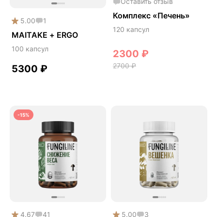
Оставить отзыв
Сердце и сосуды
Комплекс «Печень»
5.00
1
Снижение веса
120 капсул
MAITAKE + ERGO
Снижение давления
100 капсул
2300
₽
Снижение сахара
2700
₽
5300
₽
Снижение холестерина
Спокойствие и сон
Спортивное питание
-15%
Улучшение настроения
Чага
Чистая кожа
Шлемник байкальский
Энергия и выносливость
4.67
41
5.00
3