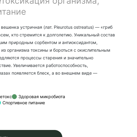
етоксикация организма,
итание
ешенка устричная (лат. Pleurotus ostreatus)
— «гриб
сем, кто стремится к долголетию. Уникальный состав
шим природным сорбентом и антиоксидантом,
 из организма токсины и бороться с окислительным
медляются процессы старения и значительно
твие. Увеличивается работоспособность,
лазах появляется блеск, а во внешнем виде —
етокс
Здоровая микробиота
Спортивное питание