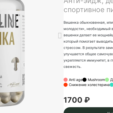
Анти-эйдж, д
спортивное п
Вешенка обыкновенная, или в
молодости», необходимый в
вешенки делает ее мощней
который помогает выводить
стрессом. В результате за
улучшается общее самочувс
укрепляется иммунитет, в г
свежесть.
Anti age
Mushroom
Д
Снижение холестерина
1700 ₽