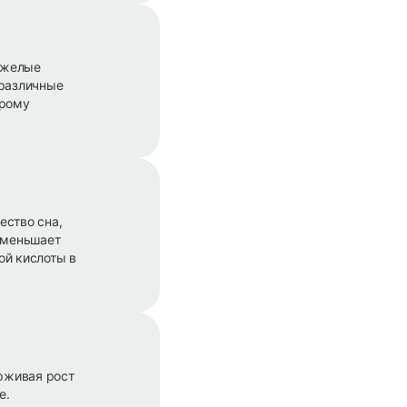
тяжелые
 различные
трому
ество сна,
(уменьшает
ой кислоты в
рживая рост
е.