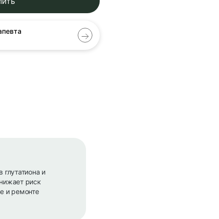
пить
апевта
 глутатиона и
снижает риск
зе и ремонте