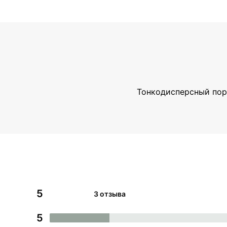
Тонкодисперсный поро
5
3 отзыва
5