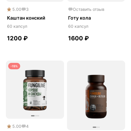
Сердце и сосуды
5.00
3
Оставить отзыв
Снижение веса
Каштан конский
Готу кола
Снижение давления
60 капсул
60 капсул
Снижение сахара
1200
₽
1600
₽
Снижение холестерина
Спокойствие и сон
Спортивное питание
-15%
Улучшение настроения
Чага
Чистая кожа
Шлемник байкальский
Энергия и выносливость
5.00
4