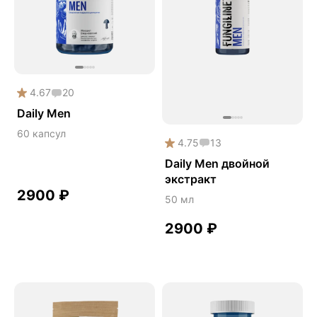
Phyto
Premium
Solution
Акция
4.67
20
Антипаразит
Daily Men
Антистресс
60 капсул
4.75
13
Артишок
Daily Men двойной
Бакопа Монье
экстракт
2900
₽
Безмухоморный микродозинг
50 мл
Гинкго билоба
2900
₽
Гормональный баланс
Готу кола
Деменция
Детокс