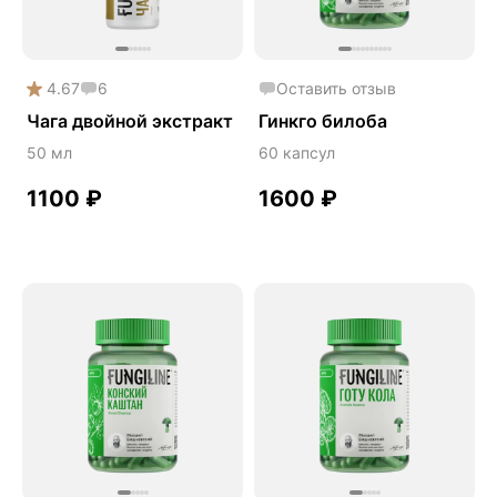
Онколинейка
Онкопротектор
4.67
6
Оставить отзыв
Орех чёрный
Чага двойной экстракт
Гинкго билоба
Острое зрение
50 мл
60 капсул
Память
1100
₽
1600
₽
Поддержка иммунитета
Помощь при аллергии
Природный антибиотик
Пробиотики Психобиом
Продуктивность
Противовирусное
Противовоспалительное
Расторопша
СДВГ