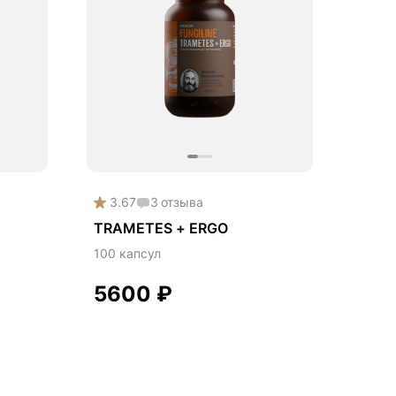
3.67
3
отзыва
TRAMETES + ERGO
100 капсул
5600
₽