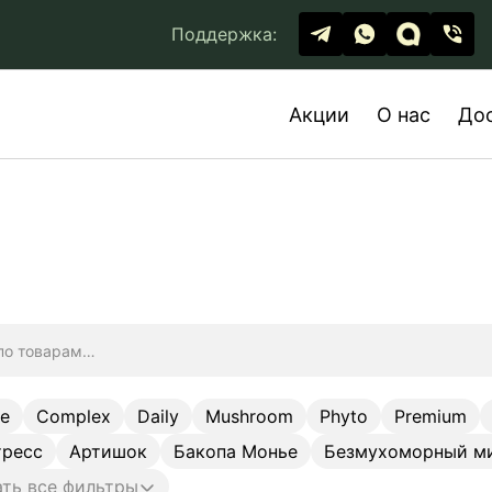
Поддержка:
Акции
О нас
До
ge
Complex
Daily
Mushroom
Phyto
Premium
тресс
Артишок
Бакопа Монье
Безмухоморный м
ть все фильтры