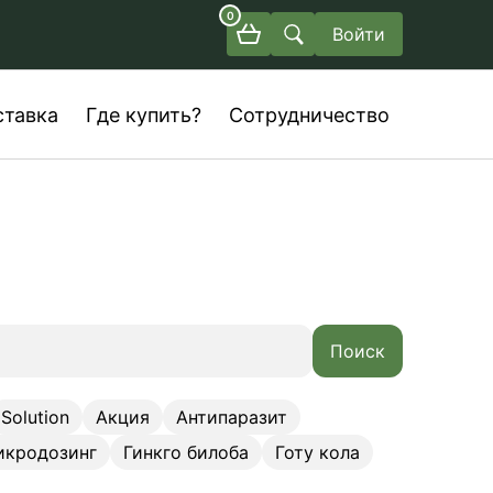
0
Войти
ставка
Где купить?
Сотрудничество
Поиск
Solution
Акция
Антипаразит
икродозинг
Гинкго билоба
Готу кола