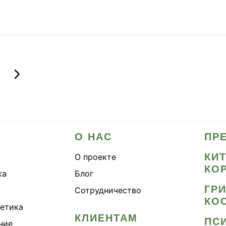
мник байкальский
ргия и выносливость
О НАС
ПР
КИ
О проекте
КО
ка
Блог
ГР
Сотрудничество
КО
метика
КЛИЕНТАМ
ПС
ние