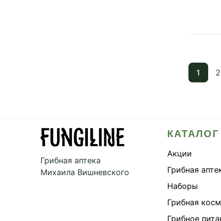
Шле
Эне
1
2
КАТАЛОГ
Акции
Грибная аптека
Грибная апте
Михаила Вишневского
Наборы
Грибная кос
Грибное пита