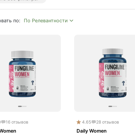
 age
plex
вать по:
y
hroom
to
mium
tion
ия
ипаразит
истресс
ишок
опа Монье
0
16
отзывов
4.65
28
отзывов
мухоморный микродозинг
 Women
Daily Women
кго билоба