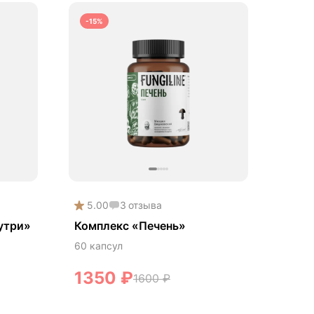
-15%
5.00
3
отзыва
утри»
Комплекс «Печень»
60 капсул
1350
₽
1600
₽