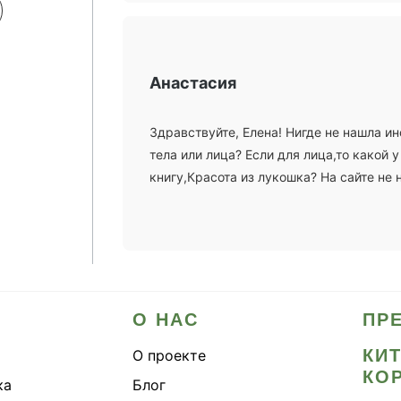
Анастасия
Здравствуйте, Елена! Нигде не нашла 
тела или лица? Если для лица,то какой 
книгу,Красота из лукошка? На сайте не 
О НАС
ПР
КИ
О проекте
КО
ка
Блог