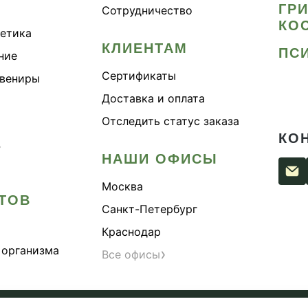
ГР
Сотрудничество
КО
метика
КЛИЕНТАМ
ПС
ние
Сертификаты
увениры
Доставка и оплата
Отследить статус заказа
КО
›
НАШИ ОФИСЫ
Москва
ТОВ
Санкт-Петербург
Краснодар
 организма
›
Все офисы
сти
Согласие на обработку персональных данных
Публи