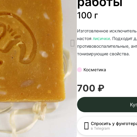
работы
100 г
Изготовленное исключитель
настоя
лисички
. Подходит 
противовоспалительные, ан
тонизирующие свойства.
Косметика
700 ₽
Ку
Спросить у фунготер
в Telegram