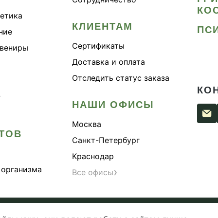
КО
метика
КЛИЕНТАМ
ПС
ние
Сертификаты
увениры
Доставка и оплата
Отследить статус заказа
КО
›
НАШИ ОФИСЫ
Москва
ТОВ
Санкт-Петербург
Краснодар
 организма
›
Все офисы
сти
Согласие на обработку персональных данных
Публи