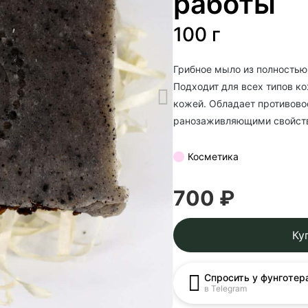
работы
100 г
Грибное мыло из полностью
Подходит для всех типов к
кожей. Обладает противово
ранозаживляющими свойст
Косметика
700 ₽
Ку
Спросить у фунготер
в Telegram