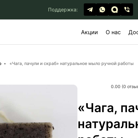
Поддержка:
Акции
О нас
До
о
«Чага, пачули и скраб» натуральное мыло ручной работы
0.00 (0 отзы
«Чага, па
натураль