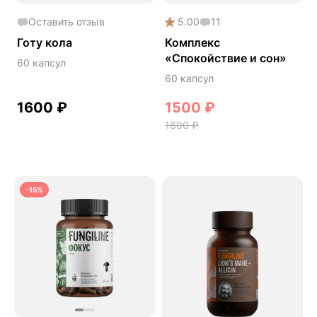
Онколинейка
Оставить отзыв
5.00
11
Онкопротектор
Готу кола
Комплекс
«Спокойствие и сон»
Орех чёрный
60 капсул
60 капсул
Острое зрение
1600
₽
1500
₽
Память
1800
₽
Поддержка иммунитета
Помощь при аллергии
Природный антибиотик
-15%
Пробиотики Психобиом
Продуктивность
Противовирусное
Противовоспалительное
Расторопша
СДВГ