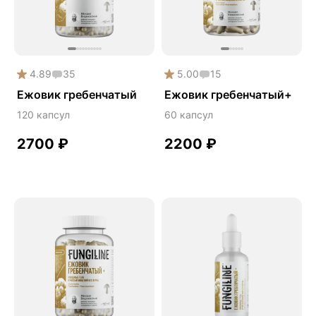
Дикий ямс
Для волос
Для кожи
4.89
35
5.00
15
Ежовик гребенчатый
Ежовик гребенчатый
Ежовик гребенчатый+
Желчегонное
120 капсул
60 капсул
Женское здоровье
2700
₽
2200
₽
Зависимости
Защита печени
Зверобой
Здоровая микробиота
Здоровое пищеварение
Здоровые суставы
Здоровый микробиом
Здоровье легких