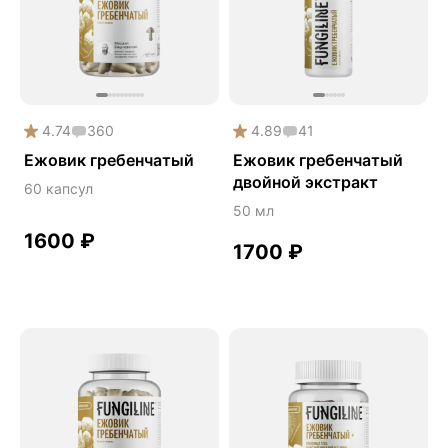
Phyto
Premium
Solution
Акция
4.74
360
4.89
41
Антипаразит
Ежовик гребенчатый
Ежовик гребенчатый
двойной экстракт
Антистресс
60 капсул
50 мл
Артишок
1600
₽
Бакопа Монье
1700
₽
Безмухоморный микродозинг
Гинкго билоба
Гормональный баланс
Готу кола
Деменция
Детокс