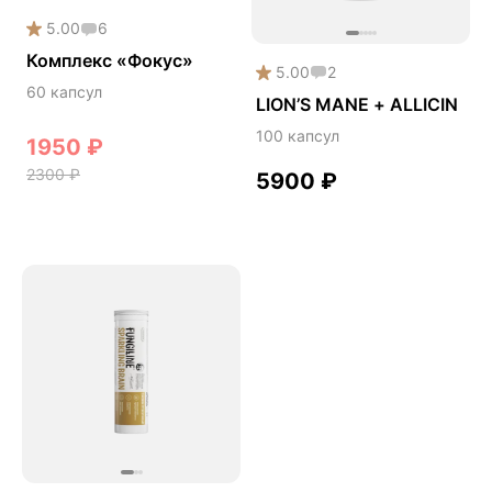
Сердце и сосуды
5.00
6
Комплекс «Фокус»
Снижение веса
5.00
2
60 капсул
Снижение давления
LION’S MANE + ALLICIN
Снижение сахара
100 капсул
1950
₽
Снижение холестерина
2300
₽
5900
₽
Спокойствие и сон
Спортивное питание
Улучшение настроения
Чага
Чистая кожа
Шлемник байкальский
Энергия и выносливость