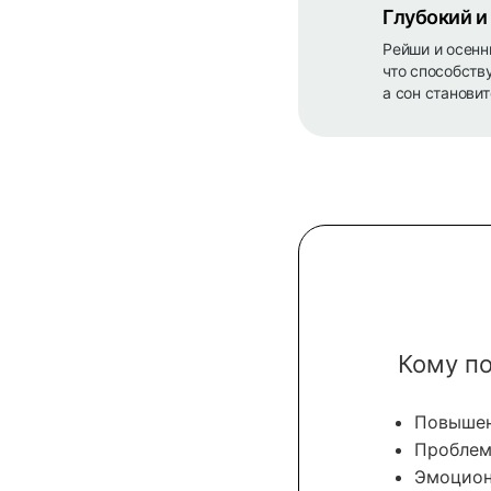
Глубокий и
Рейши и осенн
что способств
а сон станови
Кому п
Повышен
Проблем
Эмоцион