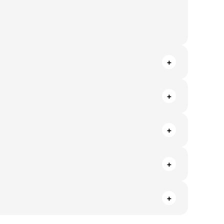
+
+
+
+
+