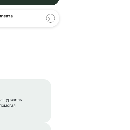
апевта
ая уровень
 помогая