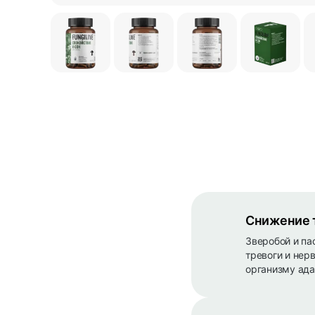
Снижение 
Зверобой и па
тревоги и нер
организму ада