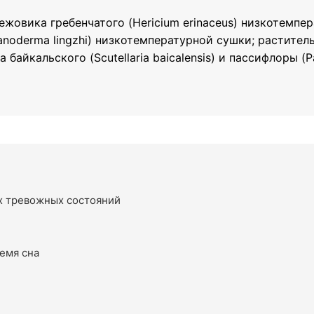
жовика гребенчатого (Hericium erinaceus) низкотемп
 (Ganoderma lingzhi) низкотемпературной сушки; растите
 байкальского (Scutellaria baicalensis) и пассифлоры (Pas
х тревожных состояний
емя сна