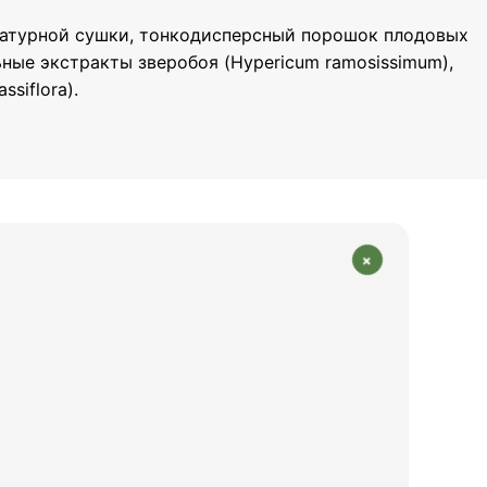
ературной сушки, тонкодисперсный порошок плодовых
льные экстракты зверобоя (Hypericum ramosissimum),
siflora).
+