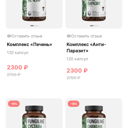
Дикий ямс
Для волос
Для кожи
Ежовик гребенчатый
Оставить отзыв
Оставить отзыв
Желчегонное
Комплекс «Печень»
Комплекс «Анти-
Паразит»
Женское здоровье
120 капсул
120 капсул
Зависимости
2300
₽
2300
₽
Защита печени
2700
₽
2700
₽
Зверобой
Здоровая микробиота
Здоровое пищеварение
-15%
-15%
Здоровые суставы
Здоровый микробиом
Здоровье легких