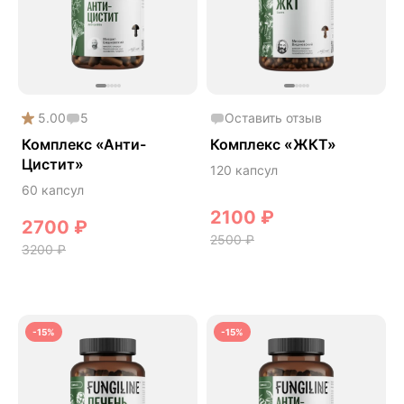
Phyto
Premium
Solution
Акция
5.00
5
Оставить отзыв
Антипаразит
Комплекс «Анти-
Комплекс «ЖКТ»
Цистит»
Антистресс
120 капсул
60 капсул
Артишок
2100
₽
Бакопа Монье
2700
₽
2500
₽
3200
₽
Безмухоморный микродозинг
Гинкго билоба
Гормональный баланс
-15%
-15%
Готу кола
Деменция
Детокс