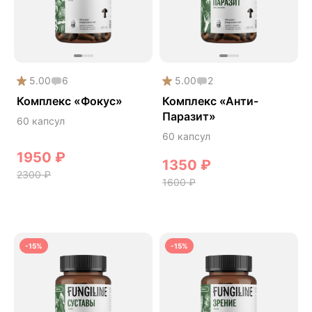
Онколинейка
Онкопротектор
Орех чёрный
5.00
6
5.00
2
Острое зрение
Комплекс «Фокус»
Комплекс «Анти-
Память
Паразит»
60 капсул
Поддержка иммунитета
60 капсул
Помощь при аллергии
1950
₽
1350
₽
Природный антибиотик
2300
₽
1600
₽
Пробиотики Психобиом
Продуктивность
Противовирусное
-15%
-15%
Противовоспалительное
Расторопша
СДВГ