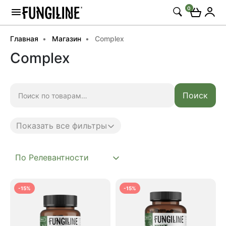
0
Главная
Магазин
Complex
Complex
Искать:
Поиск
Показать все фильтры
Anti age
Complex
-15%
-15%
Daily
Mushroom