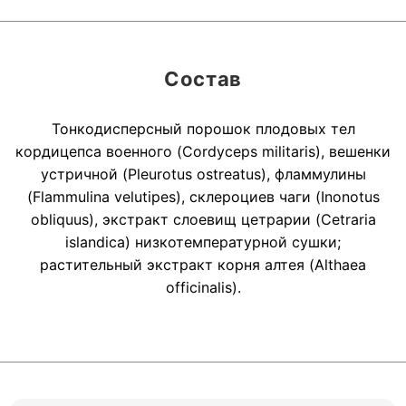
Состав
Тонкодисперсный порошок плодовых тел
кордицепса военного (Cordyceps militaris), вешенки
устричной (Pleurotus ostreatus), фламмулины
(Flammulina velutipes), склероциев чаги (Inonotus
obliquus), экстракт слоевищ цетрарии (Cetraria
islandica) низкотемпературной сушки;
растительный экстракт корня алтея (Althaea
officinalis).