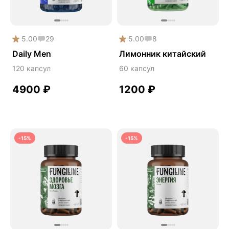
Сердце и сосуды
Снижение веса
5.00
29
5.00
8
Снижение давления
Daily Men
Лимонник китайский
Снижение сахара
120 капсул
60 капсул
Снижение холестерина
4900
₽
1200
₽
Спокойствие и сон
Спортивное питание
Улучшение настроения
-15%
-15%
Чага
Чистая кожа
Шлемник байкальский
Энергия и выносливость