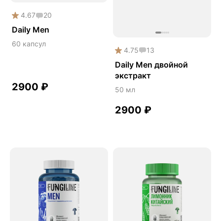
Онколинейка
4.67
20
Онкопротектор
Daily Men
Орех чёрный
60 капсул
4.75
13
Острое зрение
Daily Men двойной
Память
экстракт
2900
₽
50 мл
Поддержка иммунитета
Помощь при аллергии
2900
₽
Природный антибиотик
Пробиотики Психобиом
Продуктивность
Противовирусное
Противовоспалительное
Расторопша
СДВГ