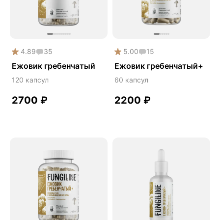
Дикий ямс
Для волос
Для кожи
4.89
35
5.00
15
Ежовик гребенчатый
Ежовик гребенчатый
Ежовик гребенчатый+
Желчегонное
120 капсул
60 капсул
Женское здоровье
2700
₽
2200
₽
Зависимости
Защита печени
Зверобой
Здоровая микробиота
Здоровое пищеварение
Здоровые суставы
Здоровый микробиом
Здоровье легких