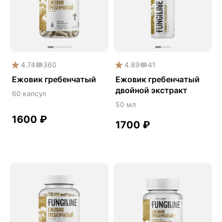
Phyto
Premium
Solution
Акция
4.74
360
4.89
41
Антипаразит
Ежовик гребенчатый
Ежовик гребенчатый
двойной экстракт
Антистресс
60 капсул
50 мл
Артишок
1600
₽
Бакопа Монье
1700
₽
Безмухоморный микродозинг
Гинкго билоба
Гормональный баланс
Готу кола
Деменция
Детокс