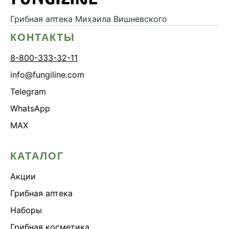
Онколинейка
Грибная аптека
Михаила Вишневского
Онкопротектор
КОНТАКТЫ
Орех чёрный
8-800-333-32-11
Острое зрение
info@fungiline.com
Память
Telegram
Поддержка иммунитета
WhatsApp
Помощь при аллергии
MAX
Природный антибиотик
Пробиотики Психобиом
КАТАЛОГ
Продуктивность
Противовирусное
Акции
Противовоспалительное
Грибная аптека
Расторопша
Наборы
СДВГ
Грибная косметика