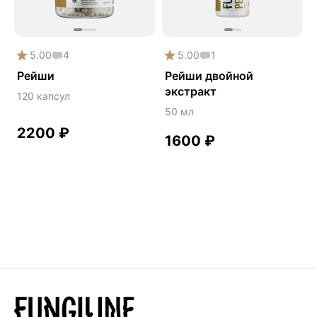
Здоровье почек
Йохимбе
5.00
4
5.00
1
Каштан конский
Рейши
Рейши двойной
Китайский кордицепс
экстракт
120 капсул
Кордицепс
50 мл
Косметика
2200
₽
1600
₽
Косметика Myco
Крепкие кости
Либидо
Лимонник китайский
Майтаке
Мужское здоровье
Наборы
Натуральный антибиотик