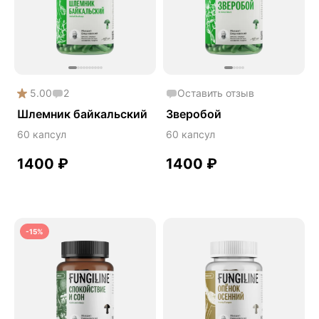
Phyto
Premium
Solution
Акция
5.00
2
Оставить отзыв
Антипаразит
Шлемник байкальский
Зверобой
Антистресс
60 капсул
60 капсул
Артишок
1400
₽
1400
₽
Бакопа Монье
Безмухоморный микродозинг
Гинкго билоба
-15%
Гормональный баланс
Готу кола
Деменция
Детокс