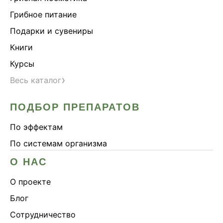
Сердце и сосуды
Грибное питание
Снижение веса
Подарки и сувениры
Снижение давления
Книги
Снижение сахара
Курсы
Снижение холестерина
›
Весь каталог
Спокойствие и сон
ПОДБОР ПРЕПАРАТОВ
Спортивное питание
Улучшение настроения
По эффектам
Чага
По системам организма
Чистая кожа
О НАС
Шлемник байкальский
О проекте
Энергия и выносливость
Блог
Сотрудничество