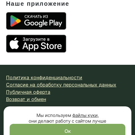
Наше приложение
Политика конфиденциальности
Согласие на обработку персональных данных
Публичная оферта
Возврат и обмен
Мы используем
файлы куки
,
© 2026 Fungiline — зарегистрированная торговая марка.
они делают работу с сайтом лучше
Копирование материалов с сайта запрещено.
Вся информация на сайте носит справочный характер и
Ок