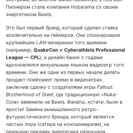
Пионером стала компания Hobarama со своим
энергетиком Bawls.
Это был первый бренд, который сделал ставку
исключительно на геймеров. Они спонсировали
крупнейшие LAN-вечеринки того времени
(например,
QuakeCon
и
Cyberathlete Professional
League — CPL
), а дизайн банок с годами
вдохновлялся визуальным языком видеоигр того
времени. Они же одни из первых начали делать
продакт-плейсмент прямо в видеоиграх,
заключив сделку с создателями игры
Fallout:
Brotherhood of Steel
, где традиционную «
Nuka-
Cola
» заменили на Bawls. Фанаты, кстати, были в
ярости! Замена вымышленного ретро-
футуристического бренда, который является
частью лора (сатира на консьюмеризм), на
реальную рекламу энергетика разрушала