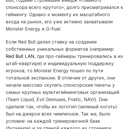
Bull, годами строивший имидж «главного
спонсора всего крутого», долго присматривался к
геймингу. Однако к моменту их масштабного
входа на рынок, его уже активно захватывали
Monster Energy и G-Fuel.
Если Red Bull делал ставку на создание
собственных уникальных форматов (например
Red Bull LAN
, где про-геймеры тренировались в их
штаб-квартире) и индивидуальную поддержку
игроков, то Monster Energy пошел по пути
тотальной экспансии. В отличие от других, они
начали массово скупать спонсорские пакеты у
самых крупных мультигейминговых организаций
(Team Liquid, Evil Geniuses, Fnatic, NAVI). Они
сделали так, чтобы их логотип (зеленый коготь)
был на джерси всех чемпионов. Так же, было
условие: на каждой тренировочной базе
(буткемпе) и за спиной каждого их стримера