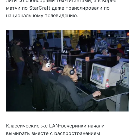
лиги со спонсорами тех-гигантами, а в Корее
матчи по StarCraft даже транслировали по
национальному телевидению.
Классические же LAN-вечеринки начали
вымирать вместе с распространением