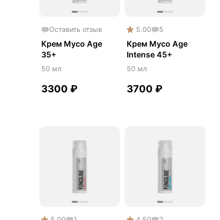
Оставить отзыв
5.00
5
Крем Myco Age
Крем Myco Age
35+
Intense 45+
50 мл
50 мл
3300
₽
3700
₽
5.00
1
4.50
2