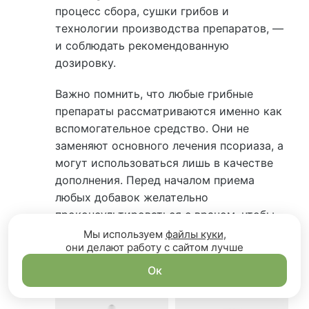
процесс сбора, сушки грибов и
технологии производства препаратов, —
и соблюдать рекомендованную
дозировку.
Важно помнить, что любые грибные
препараты рассматриваются именно как
вспомогательное средство. Они не
заменяют основного лечения псориаза, а
могут использоваться лишь в качестве
дополнения. Перед началом приема
любых добавок желательно
проконсультироваться с врачом, чтобы
избежать нежелательных реакций и
Мы используем
файлы куки
,
они делают работу с сайтом лучше
учесть индивидуальные особенности
болезни.
Ок