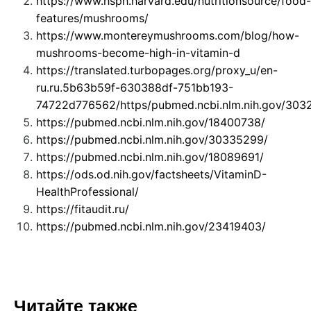
https://www.hsph.harvard.edu/nutritionsource/food-
features/mushrooms/
https://www.montereymushrooms.com/blog/how-
mushrooms-become-high-in-vitamin-d
https://translated.turbopages.org/proxy_u/en-
ru.ru.5b63b59f-630388df-751bb193-
74722d776562/https/pubmed.ncbi.nlm.nih.gov/303
https://pubmed.ncbi.nlm.nih.gov/18400738/
https://pubmed.ncbi.nlm.nih.gov/30335299/
https://pubmed.ncbi.nlm.nih.gov/18089691/
https://ods.od.nih.gov/factsheets/VitaminD-
HealthProfessional/
https://fitaudit.ru/
https://pubmed.ncbi.nlm.nih.gov/23419403/
Читайте также