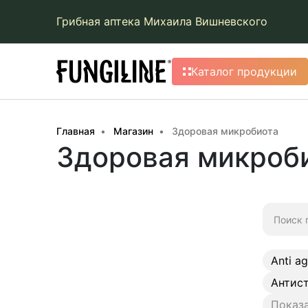
Грибная аптека Михаила Вишневского
Каталог продукции
Главная
Магазин
Здоровая микробиота
Здоровая микроб
Искать:
Anti a
Антис
Показа