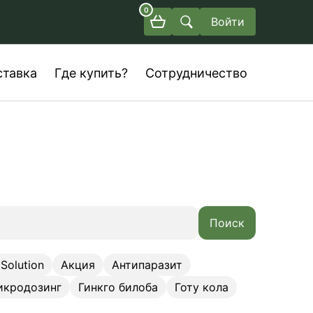
0
Войти
ставка
Где купить?
Сотрудничество
Поиск
Solution
Акция
Антипаразит
икродозинг
Гинкго билоба
Готу кола