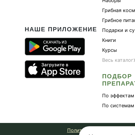
Наборы
Здо
Грибная кос
Здо
Грибное пита
Здо
НАШЕ ПРИЛОЖЕНИЕ
Подарки и с
Здо
Книги
Здо
Курсы
Йох
Весь каталог
Каш
Кит
ПОДБОР
ПРЕПАРА
Кор
Кос
По эффектам
Кос
По системам
Кре
Либ
Политика конфиденциально
Лим