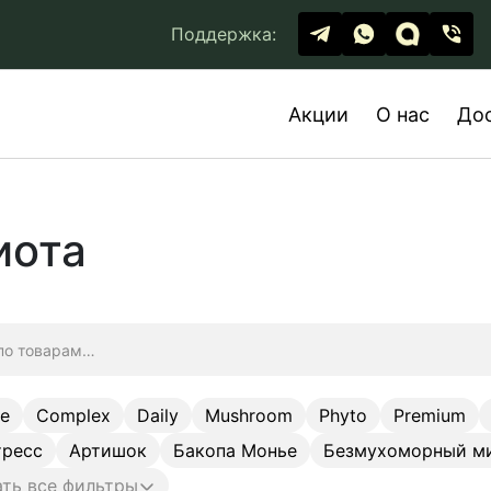
Поддержка:
Акции
О нас
До
иота
ge
Complex
Daily
Mushroom
Phyto
Premium
тресс
Артишок
Бакопа Монье
Безмухоморный м
ть все фильтры