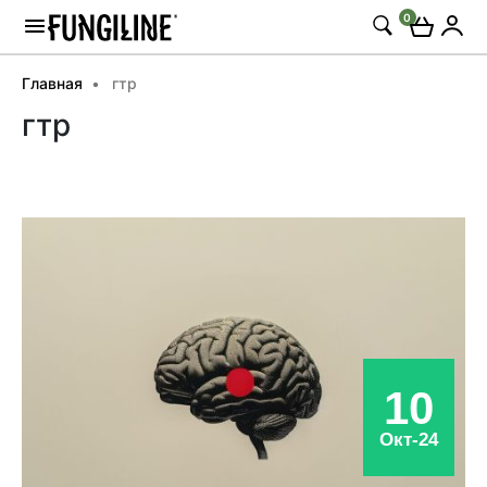
0
Главная
гтр
гтр
10
Окт-24