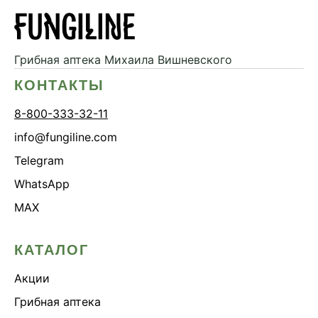
Здоровье почек
Йохимбе
Грибная аптека
Михаила Вишневского
Каштан конский
КОНТАКТЫ
Китайский кордицепс
Кордицепс
8-800-333-32-11
Косметика
info@fungiline.com
Косметика Myco
Telegram
Крепкие кости
WhatsApp
Либидо
MAX
Лимонник китайский
Майтаке
КАТАЛОГ
Мужское здоровье
Акции
Наборы
Грибная аптека
Натуральный антибиотик