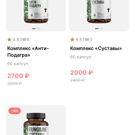
Phyto
Premium
Solution
Акция
4.83
6
4.67
3
Антипаразит
Комплекс «Анти-
Комплекс «Суставы»
Подагра»
Антистресс
60 капсул
60 капсул
Артишок
2000
₽
Бакопа Монье
2700
₽
2400
₽
3200
₽
Безмухоморный микродозинг
Гинкго билоба
Гормональный баланс
-15%
Готу кола
Деменция
Детокс