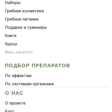
Наборы
Онколинейка
Грибная косметика
Онкопротектор
Грибное питание
Орех чёрный
Подарки и сувениры
Острое зрение
Книги
Память
Курсы
Поддержка иммунитета
›
Весь каталог
Помощь при аллергии
Природный антибиотик
ПОДБОР ПРЕПАРАТОВ
Пробиотики Психобиом
По эффектам
Продуктивность
По системам организма
Противовирусное
О НАС
Противовоспалительное
Расторопша
О проекте
СДВГ
Блог