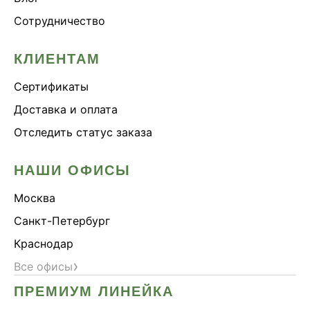
Сердце и сосуды
Сотрудничество
Снижение веса
КЛИЕНТАМ
Снижение давления
Снижение сахара
Сертификаты
Снижение холестерина
Доставка и оплата
Спокойствие и сон
Отследить статус заказа
Спортивное питание
НАШИ ОФИСЫ
Улучшение настроения
Чага
Москва
Чистая кожа
Санкт-Петербург
Шлемник байкальский
Краснодар
Энергия и выносливость
›
Все офисы
ПРЕМИУМ ЛИНЕЙКА