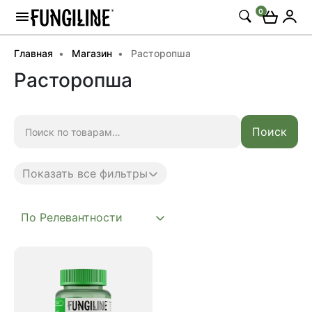
0
Главная
Магазин
Расторопша
Расторопша
Искать:
Поиск
Показать все фильтры
Anti age
Complex
Daily
Mushroom