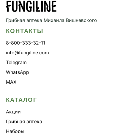
Дикий ямс
Для волос
Грибная аптека
Михаила Вишневского
Для кожи
КОНТАКТЫ
Ежовик гребенчатый
8-800-333-32-11
Желчегонное
info@fungiline.com
Женское здоровье
Telegram
Зависимости
WhatsApp
Защита печени
MAX
Зверобой
Здоровая микробиота
КАТАЛОГ
Здоровое пищеварение
Акции
Здоровые суставы
Здоровый микробиом
Грибная аптека
Здоровье легких
Наборы