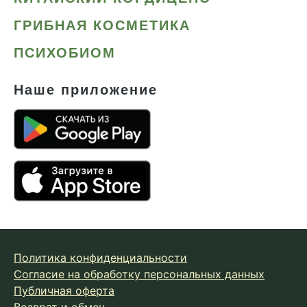
Сердце и сосуды
ГРИБНАЯ КОСМЕТИКА
Снижение веса
ПСИХОБИОМ
Снижение давления
Снижение сахара
Наше приложение
Снижение холестерина
Спокойствие и сон
Спортивное питание
Улучшение настроения
Чага
Чистая кожа
Шлемник байкальский
Политика конфиденциальности
Энергия и выносливость
Согласие на обработку персональных данных
Публичная оферта
Возврат и обмен