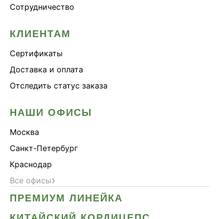
Сотрудничество
Онколинейка
Онкопротектор
КЛИЕНТАМ
Орех чёрный
Сертификаты
Острое зрение
Доставка и оплата
Память
Отследить статус заказа
Поддержка иммунитета
Помощь при аллергии
НАШИ ОФИСЫ
Природный антибиотик
Москва
Пробиотики Психобиом
Санкт-Петербург
Продуктивность
Краснодар
Противовирусное
›
Все офисы
Противовоспалительное
ПРЕМИУМ ЛИНЕЙКА
Расторопша
СДВГ
КИТАЙСКИЙ КОРДИЦЕПС