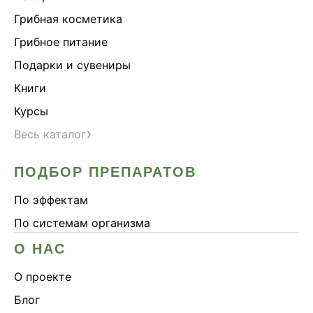
Здоровье почек
Грибная косметика
Йохимбе
Грибное питание
Каштан конский
Подарки и сувениры
Китайский кордицепс
Книги
Кордицепс
Курсы
Косметика
›
Весь каталог
Косметика Myco
ПОДБОР ПРЕПАРАТОВ
Крепкие кости
Либидо
По эффектам
Лимонник китайский
По системам организма
Майтаке
О НАС
Мужское здоровье
О проекте
Наборы
Блог
Натуральный антибиотик