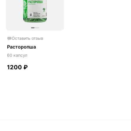
Phyto
Premium
Solution
Акция
Оставить отзыв
Антипаразит
Расторопша
Антистресс
60 капсул
Артишок
1200
₽
Бакопа Монье
Безмухоморный микродозинг
Гинкго билоба
Гормональный баланс
Готу кола
Деменция
Детокс