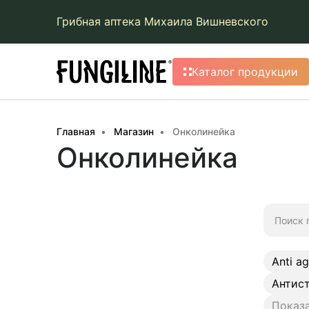
Грибная аптека Михаила Вишневского
Каталог продукции
Главная
Магазин
Онколинейка
Онколинейка
Искать:
Anti a
Антис
Показа