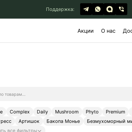
Поддержка:
Акции
О нас
До
ge
Complex
Daily
Mushroom
Phyto
Premium
тресс
Артишок
Бакопа Монье
Безмухоморный м
ть все фильтры