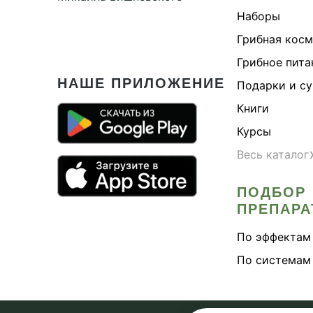
Наборы
Здо
Грибная кос
Здо
Грибное пита
Здо
НАШЕ ПРИЛОЖЕНИЕ
Подарки и с
Здо
Здо
Книги
Йох
Курсы
Каш
Весь каталог
Кит
ПОДБОР
Кор
ПРЕПАРА
Кос
По эффектам
Кос
По системам
Кре
Либ
Лим