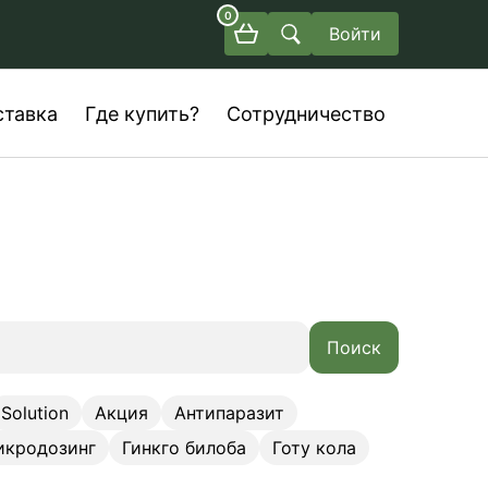
0
Войти
ставка
Где купить?
Сотрудничество
Поиск
Solution
Акция
Антипаразит
икродозинг
Гинкго билоба
Готу кола