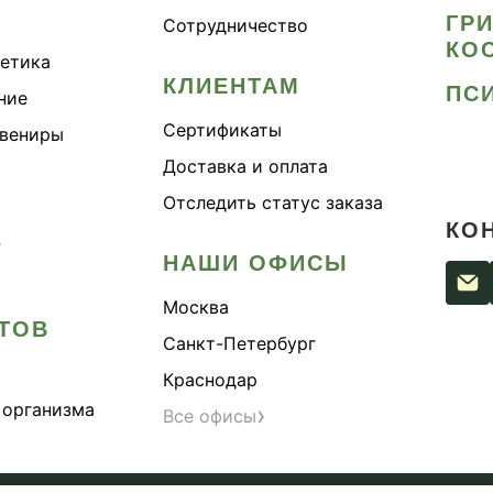
ГР
Сотрудничество
ровое пищеварение
КО
метика
ровые суставы
КЛИЕНТАМ
ПС
ние
ровый микробиом
Сертификаты
увениры
ровье легких
Доставка и оплата
ровье почек
Отследить статус заказа
имбе
КО
›
тан конский
НАШИ ОФИСЫ
айский кордицепс
Москва
дицепс
ТОВ
Санкт-Петербург
метика
Краснодар
метика Myco
 организма
›
Все офисы
пкие кости
идо
онник китайский