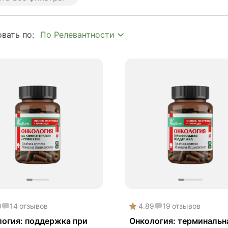
 age
plex
вать по:
y
hroom
to
mium
tion
ия
ипаразит
истресс
ишок
опа Монье
0
14
отзывов
4.89
19
отзывов
мухоморный микродозинг
огия: поддержка при
Онкология: терминальн
кго билоба