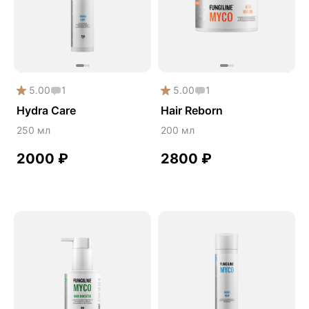
Phyto
Premium
Solution
Акция
5.00
1
5.00
1
Антипаразит
Hydra Care
Hair Reborn
Антистресс
250 мл
200 мл
Артишок
2000
₽
2800
₽
Бакопа Монье
Безмухоморный микродозинг
Гинкго билоба
Гормональный баланс
Готу кола
Деменция
Детокс