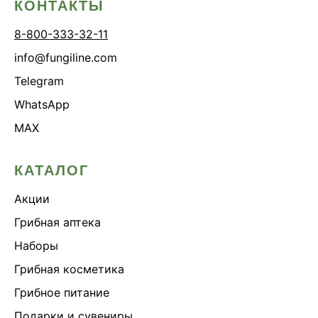
КОНТАКТЫ
Онколинейка
8-800-333-32-11
Онкопротектор
info@fungiline.com
Орех чёрный
Telegram
Острое зрение
WhatsApp
Память
MAX
Поддержка иммунитета
Помощь при аллергии
КАТАЛОГ
Природный антибиотик
Акции
Пробиотики Психобиом
Продуктивность
Грибная аптека
Противовирусное
Наборы
Противовоспалительное
Грибная косметика
Расторопша
Грибное питание
СДВГ
Подарки и сувениры