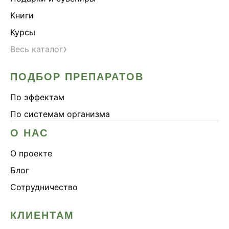
Сердце и сосуды
Книги
Снижение веса
Курсы
Снижение давления
›
Весь каталог
Снижение сахара
ПОДБОР ПРЕПАРАТОВ
Снижение холестерина
Спокойствие и сон
По эффектам
Спортивное питание
По системам организма
Улучшение настроения
О НАС
Чага
О проекте
Чистая кожа
Блог
Шлемник байкальский
Сотрудничество
Энергия и выносливость
КЛИЕНТАМ