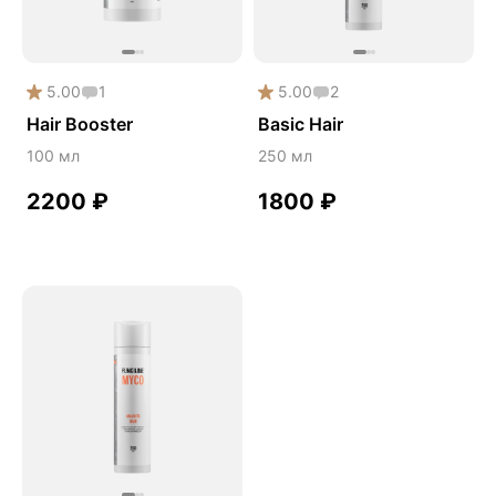
Дикий ямс
Для волос
5.00
1
5.00
2
Для кожи
Hair Booster
Basic Hair
Ежовик гребенчатый
100 мл
250 мл
Желчегонное
2200
₽
1800
₽
Женское здоровье
Зависимости
Защита печени
Зверобой
Здоровая микробиота
Здоровое пищеварение
Здоровые суставы
Здоровый микробиом
Здоровье легких