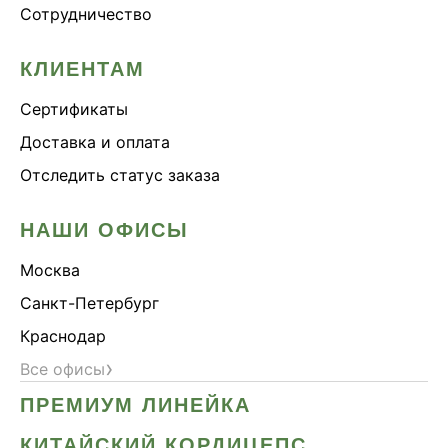
Сотрудничество
Онколинейка
Онкопротектор
КЛИЕНТАМ
Орех чёрный
Сертификаты
Острое зрение
Доставка и оплата
Память
Отследить статус заказа
Поддержка иммунитета
Помощь при аллергии
НАШИ ОФИСЫ
Природный антибиотик
Москва
Пробиотики Психобиом
Санкт-Петербург
Продуктивность
Краснодар
Противовирусное
›
Все офисы
Противовоспалительное
ПРЕМИУМ ЛИНЕЙКА
Расторопша
СДВГ
КИТАЙСКИЙ КОРДИЦЕПС