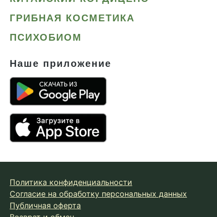
Сердце и сосуды
ГРИБНАЯ КОСМЕТИКА
Снижение веса
ПСИХОБИОМ
Снижение давления
Снижение сахара
Наше приложение
Снижение холестерина
Спокойствие и сон
Спортивное питание
Улучшение настроения
Чага
Чистая кожа
Шлемник байкальский
Политика конфиденциальности
Энергия и выносливость
Согласие на обработку персональных данных
Публичная оферта
Возврат и обмен