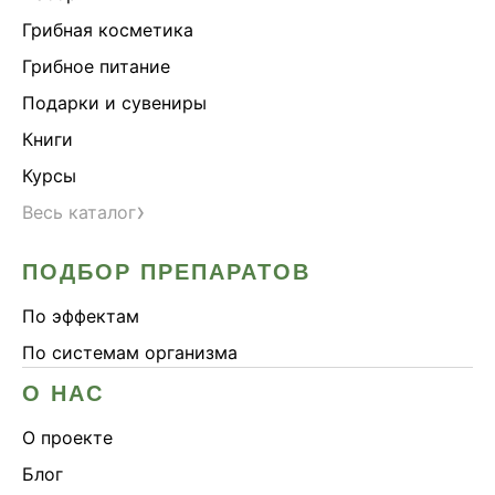
Здоровье почек
Грибная косметика
Йохимбе
Грибное питание
Каштан конский
Подарки и сувениры
Китайский кордицепс
Книги
Кордицепс
Курсы
Косметика
›
Весь каталог
Косметика Myco
ПОДБОР ПРЕПАРАТОВ
Крепкие кости
Либидо
По эффектам
Лимонник китайский
По системам организма
Майтаке
О НАС
Мужское здоровье
О проекте
Наборы
Блог
Натуральный антибиотик