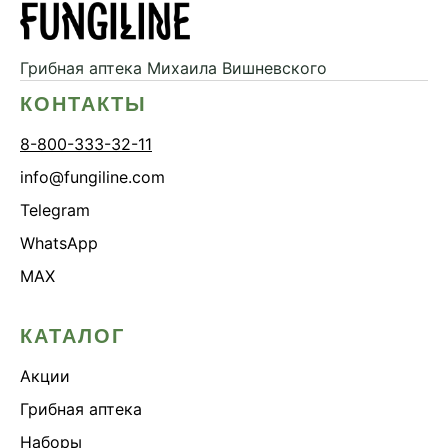
Дикий ямс
Для волос
Грибная аптека
Михаила Вишневского
Для кожи
КОНТАКТЫ
Ежовик гребенчатый
8-800-333-32-11
Желчегонное
info@fungiline.com
Женское здоровье
Telegram
Зависимости
WhatsApp
Защита печени
MAX
Зверобой
Здоровая микробиота
КАТАЛОГ
Здоровое пищеварение
Акции
Здоровые суставы
Здоровый микробиом
Грибная аптека
Здоровье легких
Наборы