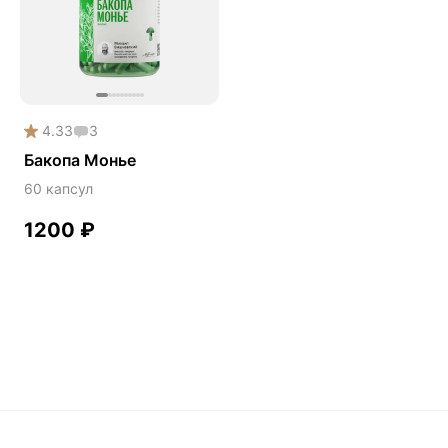
Phyto
Premium
Solution
Акция
4.33
3
Антипаразит
Бакопа Монье
Антистресс
60 капсул
Артишок
1200
₽
Бакопа Монье
Безмухоморный микродозинг
Гинкго билоба
Гормональный баланс
Готу кола
Деменция
Детокс