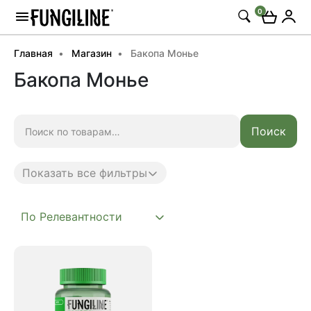
0
Главная
Магазин
Бакопа Монье
Бакопа Монье
Искать:
Поиск
Показать все фильтры
Anti age
Complex
Daily
Mushroom