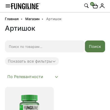
0
Главная
Магазин
Артишок
Артишок
Искать:
Поиск
Показать все фильтры
Anti age
Complex
Daily
Mushroom