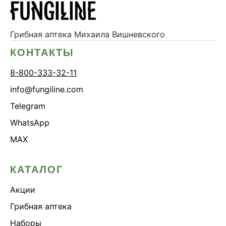
Дикий ямс
Для волос
Грибная аптека
Михаила Вишневского
Для кожи
КОНТАКТЫ
Ежовик гребенчатый
8-800-333-32-11
Желчегонное
info@fungiline.com
Женское здоровье
Telegram
Зависимости
WhatsApp
Защита печени
MAX
Зверобой
Здоровая микробиота
КАТАЛОГ
Здоровое пищеварение
Акции
Здоровые суставы
Здоровый микробиом
Грибная аптека
Здоровье легких
Наборы