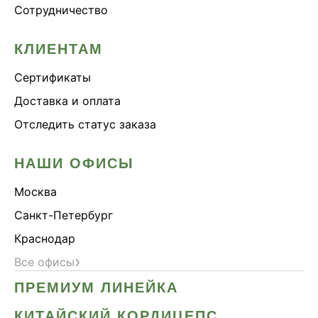
Сотрудничество
Онколинейка
Онкопротектор
КЛИЕНТАМ
Орех чёрный
Сертификаты
Острое зрение
Доставка и оплата
Память
Отследить статус заказа
Поддержка иммунитета
Помощь при аллергии
НАШИ ОФИСЫ
Природный антибиотик
Москва
Пробиотики Психобиом
Санкт-Петербург
Продуктивность
Краснодар
Противовирусное
›
Все офисы
Противовоспалительное
ПРЕМИУМ ЛИНЕЙКА
Расторопша
СДВГ
КИТАЙСКИЙ КОРДИЦЕПС