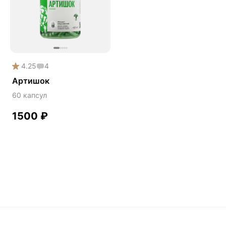
Phyto
Premium
Solution
Акция
4.25
4
Антипаразит
Артишок
Антистресс
60 капсул
Артишок
1500
₽
Бакопа Монье
Безмухоморный микродозинг
Гинкго билоба
Гормональный баланс
Готу кола
Деменция
Детокс