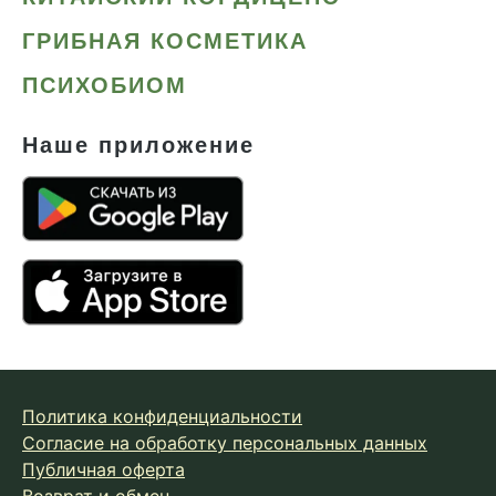
Сердце и сосуды
ГРИБНАЯ КОСМЕТИКА
Снижение веса
ПСИХОБИОМ
Снижение давления
Снижение сахара
Наше приложение
Снижение холестерина
Спокойствие и сон
Спортивное питание
Улучшение настроения
Чага
Чистая кожа
Шлемник байкальский
Политика конфиденциальности
Энергия и выносливость
Согласие на обработку персональных данных
Публичная оферта
Возврат и обмен