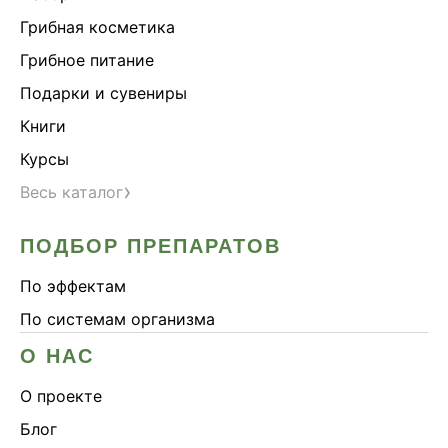
Здоровье почек
Грибная косметика
Йохимбе
Грибное питание
Каштан конский
Подарки и сувениры
Китайский кордицепс
Книги
Кордицепс
Курсы
Косметика
›
Весь каталог
Косметика Myco
ПОДБОР ПРЕПАРАТОВ
Крепкие кости
Либидо
По эффектам
Лимонник китайский
По системам организма
Майтаке
О НАС
Мужское здоровье
О проекте
Наборы
Блог
Натуральный антибиотик