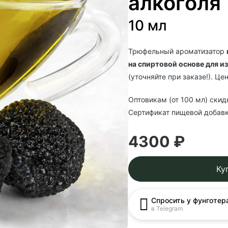
алкоголя
10 мл
Трюфельный ароматизатор
на спиртовой основе для 
(уточняйте при заказе!). Це
Оптовикам (от 100 мл) скид
Сертификат пищевой добавк
4300 ₽
Ку
Спросить у фунготер
в Telegram