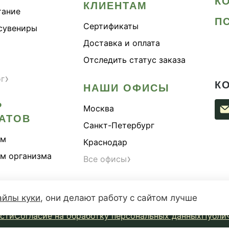
К
КЛИЕНТАМ
тание
П
Сертификаты
сувениры
Доставка и оплата
Отследить статус заказа
›
ог
К
НАШИ ОФИСЫ
Р
Москва
АТОВ
Санкт-Петербург
ам
Краснодар
м организма
›
Все офисы
айлы куки
,
они делают работу с сайтом лучше
сти
Согласие на обработку персональных данных
Публи