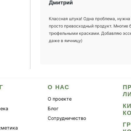
Дмитрий
Классная штука! Одна проблема, нужна 
просто превосходный продукт. Многие 
трюфельными красками. Добавляю эссе
даже в яичницу)
Г
О НАС
П
Л
О проекте
К
тека
Блог
К
Сотрудничество
Г
сметика