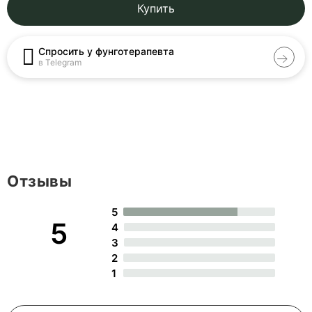
Купить
Спросить у фунготерапевта
в Telegram
Отзывы
5
5
4
3
2
1