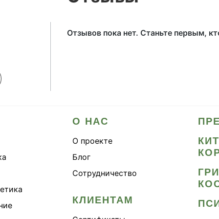
Отзывов пока нет. Станьте первым, к
О НАС
ПР
КИ
О проекте
КО
ка
Блог
ГР
Сотрудничество
КО
метика
КЛИЕНТАМ
ПС
ние