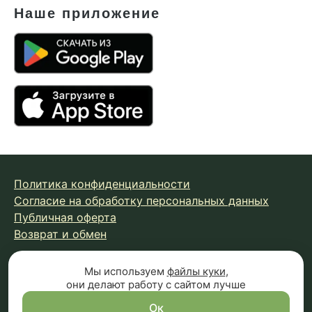
Наше приложение
Политика конфиденциальности
Согласие на обработку персональных данных
Публичная оферта
Возврат и обмен
Мы используем
файлы куки
,
© 2026 Fungiline — зарегистрированная торговая марка.
они делают работу с сайтом лучше
Копирование материалов с сайта запрещено.
Вся информация на сайте носит справочный характер и
Ок