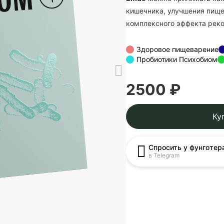
кишечника, улучшения пище
комплексного эффекта рек
Здоровое пищеварение
Пробиотики Психобиом
2500 ₽
Ку
Спросить у фунготер
в Telegram