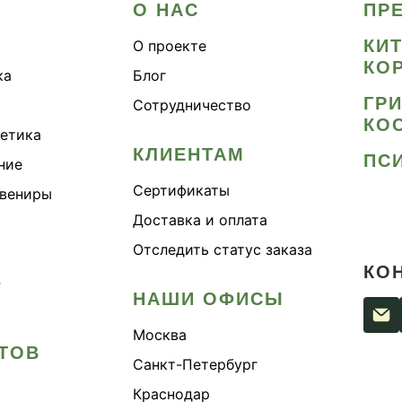
О НАС
ПР
КИ
О проекте
КО
ка
Блог
ГР
Сотрудничество
КО
метика
КЛИЕНТАМ
ПС
ние
Сертификаты
увениры
Доставка и оплата
Отследить статус заказа
КО
›
НАШИ ОФИСЫ
Москва
ТОВ
Санкт-Петербург
Краснодар