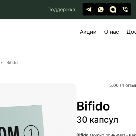
Поддержка:
Акции
О нас
До
Bifido
5.00 (4 отзы
Bifido
30 капсул
Bifido
можно принимать как