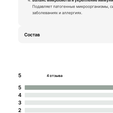
Баланс микробиоты и укрепление иммун
Подавляет патогенные микроорганизмы, с
заболеваниях и аллергиях.
Состав
5
4 отзыва
5
4
3
2