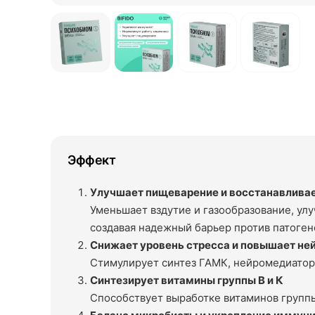
Эффект
Улучшает пищеварение и восстанавлива
Уменьшает вздутие и газообразование, ул
создавая надежный барьер против патоген
Снижает уровень стресса и повышает не
Стимулирует синтез ГАМК, нейромедиатора
Синтезирует витамины группы В и К
Способствует выработке витаминов группы