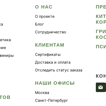
О НАС
ПР
КИ
О проекте
КО
ка
Блог
ГР
Сотрудничество
КО
метика
КЛИЕНТАМ
ПС
ние
Сертификаты
увениры
Доставка и оплата
Отследить статус заказа
КО
›
НАШИ ОФИСЫ
Москва
ТОВ
Санкт-Петербург