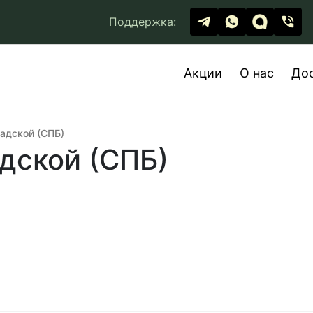
Поддержка:
Акции
О нас
До
адской (СПБ)
дской (СПБ)