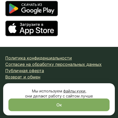
Политика конфиденциальности
Согласие на обработку персональных данных
Публичная оферта
Возврат и обмен
Мы используем
файлы куки
,
© 2026 Fungiline — зарегистрированная торговая марка.
они делают работу с сайтом лучше
Копирование материалов с сайта запрещено.
Вся информация на сайте носит справочный характер и
Ок
не является публичной офертой (п.2 ст.437 ГК РФ)