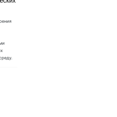
еских
рения
ми
ых
среду.