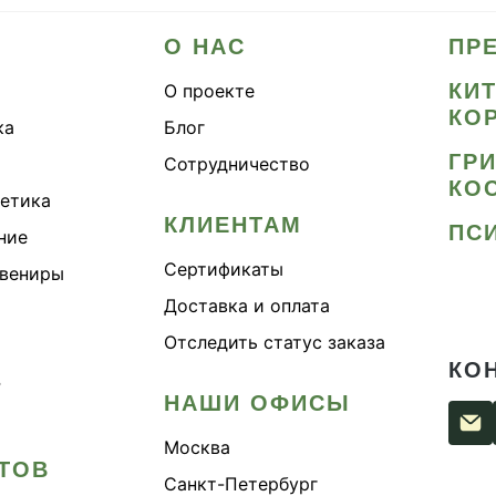
О НАС
ПР
КИ
О проекте
КО
ка
Блог
ГР
Сотрудничество
КО
метика
КЛИЕНТАМ
ПС
ние
Сертификаты
увениры
Доставка и оплата
Отследить статус заказа
КО
›
НАШИ ОФИСЫ
Москва
ТОВ
Санкт-Петербург