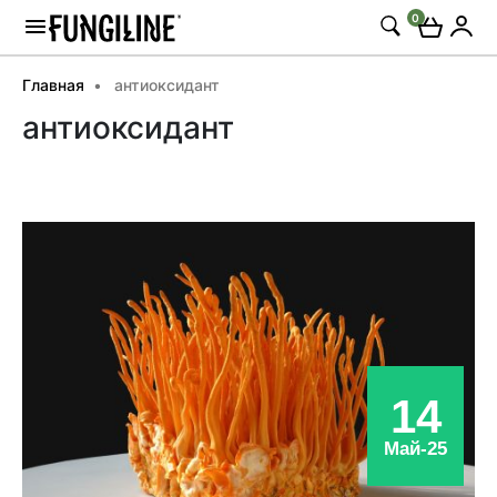
0
Главная
антиоксидант
антиоксидант
14
Май-25