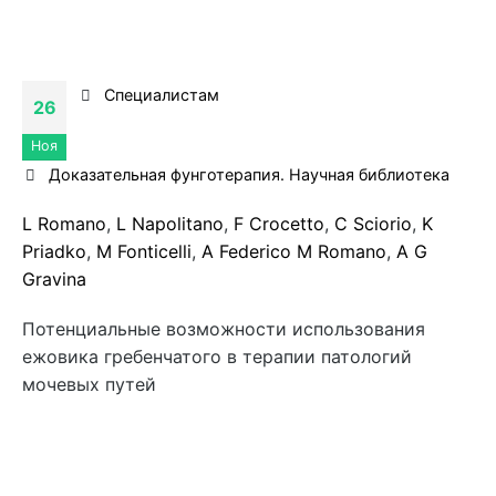
Специалистам
26
Ноя
Доказательная фунготерапия. Научная библиотека
L Romano
,
L Napolitano
,
F Crocetto
,
C Sciorio
,
K
Priadko
,
M Fonticelli
,
A Federico
M Romano
,
A G
Gravina
Потенциальные возможности использования
ежовика гребенчатого в терапии патологий
мочевых путей