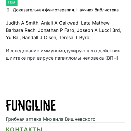
Ноя
Доказательная фунготерапия. Научная библиотека
Judith A Smith
,
Anjali A Gaikwad
,
Lata Mathew
,
Barbara Rech
,
Jonathan P Faro
,
Joseph A Lucci 3rd
,
Yu Bai
,
Randall J Olsen
,
Teresa T Byrd
Исследование иммуномодулирующего действия
шиитаке при вирусе папилломы человека (ВПЧ)
Грибная аптека
Михаила Вишневского
КОНТАКТЫ