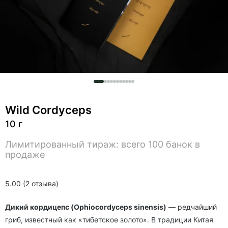
Wild Cordyceps
10 г
Лимитированный тираж: всего 100 банок в
продаже
5.00 (2 отзыва)
Дикий кордицепс (Ophiocordyceps sinensis)
— редчайший
гриб, известный как «тибетское золото». В традиции Китая